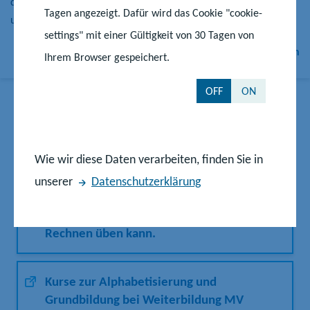
der Grundbildung Curricula in den Bereichen Lesen, Schreiben
Tagen angezeigt. Dafür wird das Cookie "cookie-
und Rechnen entwickelt.
settings" mit einer Gültigkeit von 30 Tagen von
DVV-Rahmencurricula Lesen, Schreiben und Rechnen
Ihrem Browser gespeichert.
OFF
ON
Weiterführende Lernangebote
Wie wir diese Daten verarbeiten, finden Sie in
unserer
Datenschutzerklärung
Das Computerspiel WINTERFEST, mit dem
man spielend Lesen, Schreiben und
Rechnen üben kann.
Kurse zur Alphabetisierung und
Grundbildung bei Weiterbildung MV