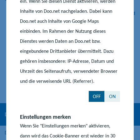
ein. Wenn Sie diesen Dienst aktivieren, werden
Inhalte von Doo.net nachgeladen. Dabei kann
Internationaler Bund
Doo.net auch Inhalte von Google Maps
einbinden. Im Rahmen der Nutzung dieses
Dienstes werden Daten an Doo.net bzw.
eingebundene Drittanbieter übermittelt. Dazu
gehören insbesondere: IP-Adresse, Datum und
Uhrzeit des Seitenaufrufs, verwendeter Browser
und die verweisende URL (Referrer).
OFF
ON
Deutscher Volkshochschulverband
Einstellungen merken
Wenn Sie "Einstellungen merken" aktivieren,
Der Deutsche Volkshochschulverband hat für den Unterricht in
dann wird das Cookie-Banner erst wieder in 30