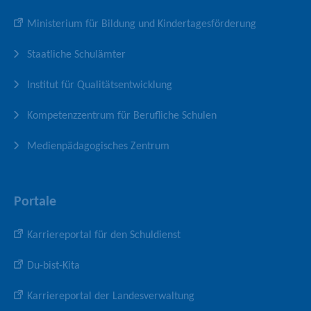
S
-
a
Ministerium für Bildung und Kindertagesförderung
e
P
n
i
r
a
Staatliche Schulämter
t
o
l
e
f
Institut für Qualitätsentwicklung
i
l
Kompetenzzentrum für Berufliche Schulen
Medienpädagogisches Zentrum
Portale
Karriereportal für den Schuldienst
Du-bist-Kita
Karriereportal der Landesverwaltung