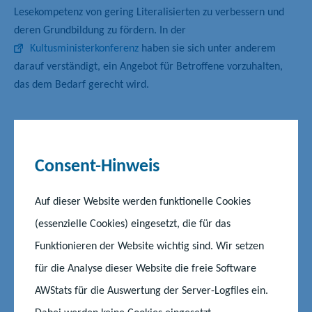
Lesekompetenz von gering Literalisierten zu verbessern und
deren Grundbildung zu fördern. In der
Kultusministerkonferenz
haben sie sich unter anderem
darauf verständigt, ein Angebot für Betroffene vorzuhalten,
das dem Bedarf gerecht wird.
Viele Lernangebote in Mecklenburg-
Vorpommern
Consent-Hinweis
Auf dieser Website werden funktionelle Cookies
Für die Alphabetisierung und Grundbildung sind in
Mecklenburg-Vorpommern die Volkshochschulen zuständig.
(essenzielle Cookies) eingesetzt, die für das
Die Kurse der Alphabetisierung und Grundbildung sind an den
Funktionieren der Website wichtig sind. Wir setzen
Volkshochschulen kostenfrei, weil das Land sie entsprechend
für die Analyse dieser Website die freie Software
fördert. Durch Kooperationen mit den Volkshochschulen
AWStats für die Auswertung der Server-Logfiles ein.
können die Kurse bei Bedarf auch in Justizvollzugsanstalten,
Mehrgenerationenhäusern und Werkstätten durchgeführt