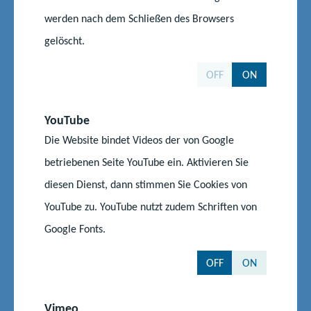
werden nach dem Schließen des Browsers
Kontakt und Ansprechpartner
gelöscht.
OFF
ON
Andreas Petters
YouTube
Referatsleiter
Die Website bindet Videos der von Google
Ministerium für Bildung und Kindertagesförderung
Referat 221 - Grundsatzangelegenheiten berufliche
betriebenen Seite YouTube ein. Aktivieren Sie
Schulen, Übergang Schule und Beruf, Förderung der
diesen Dienst, dann stimmen Sie Cookies von
Weiterbildung und Europäischer Sozialfonds
YouTube zu. YouTube nutzt zudem Schriften von
Google Fonts.
Telefon:
0385 588 17610
E-Mail senden
OFF
ON
Vimeo