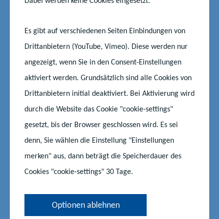
Dabei werden keine Cookies eingesetzt.
werden. Über diese Kursangebote hinaus gibt es in
Mecklenburg-Vorpommern auch eine Reihe von Projekten, die
Es gibt auf verschiedenen Seiten Einbindungen von
sich an das Umfeld gering literalisierter Erwachsenen und an
Drittanbietern (YouTube, Vimeo). Diese werden nur
Lehrkräfte in der Grundbildung richten.
angezeigt, wenn Sie in den Consent-Einstellungen
Im Auftrag des Landes hat der
aktiviert werden. Grundsätzlich sind alle Cookies von
VHS-Landesverband Mecklenburg-Vorpommern
die
Drittanbietern initial deaktiviert. Bei Aktivierung wird
zentrale Koordinierungsstelle für Alphabetisierung und
durch die Website das Cookie "cookie-settings"
Grundbildung eingerichtet.
gesetzt, bis der Browser geschlossen wird. Es sei
denn, Sie wählen die Einstellung "Einstellungen
merken" aus, dann beträgt die Speicherdauer des
Cookies "cookie-settings" 30 Tage.
Rechtsvorschriften
Optionen ablehnen
Gesetz zur Förderung der Weiterbildung in
Mecklenburg-Vorpommern