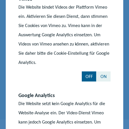
Volkshochschulverband
Die Website bindet Videos der Plattform Vimeo
Mecklenburg-Vorpommern
ein. Aktivieren Sie diesen Dienst, dann stimmen
Sie Cookies von Vimeo zu. Vimeo kann in der
e.V.
Auswertung Google Analytics einsetzen. Um
Videos von Vimeo ansehen zu können, aktivieren
Bertha-von-Suttner-Str. 5
19061 Schwerin
Sie daher bitte die Cookie-Einstellung für Google
Analytics.
Telefon:
0385 3031 552
OFF
ON
E-Mail senden
Google Analytics
Zum Volkshochschulverband
Die Website setzt kein Google Analytics für die
Website-Analyse ein. Der Video-Dienst Vimeo
kann jedoch Google Analytics einsetzen. Um