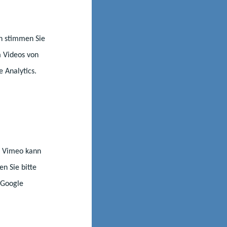
nn stimmen Sie
m Videos von
e Analytics.
Kindertagesförderung
st Vimeo kann
n Sie bitte
 Google
nen Kita-Platz
r die Eltern mit
Stunden und ein