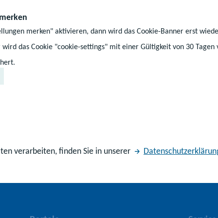
nd weitere Qualitätsverbesserungen gemeinsam zu ve
 merken
ellungen merken" aktivieren, dann wird das Cookie-Banner erst wiede
 wird das Cookie "cookie-settings" mit einer Gültigkeit von 30 Tagen
Z
Z
Z
Auf dem Laufenden bleiben
hert.
u
u
u
r
m
m
Nach oben
F
I
Y
a
n
o
c
s
u
e
t
T
b
a
u
ten verarbeiten, finden Sie in unserer
Datenschutzerklärun
o
g
b
o
r
e
k
a
-
-
m
K