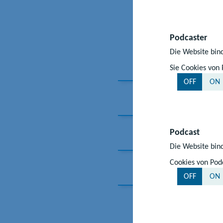
Teilzeitplatz 6 S
Eltern.“
Podcaster
Die Website bind
Gute Bedingun
Sie Cookies von 
OFF
ON
Entlastung für
Mehr Geld für
Podcast
Die Website bind
Cookies von Podc
Beste Betreuu
OFF
ON
Forum „Gu