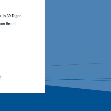
rabreden.“
r in 30 Tagen
 von Ihrem
g