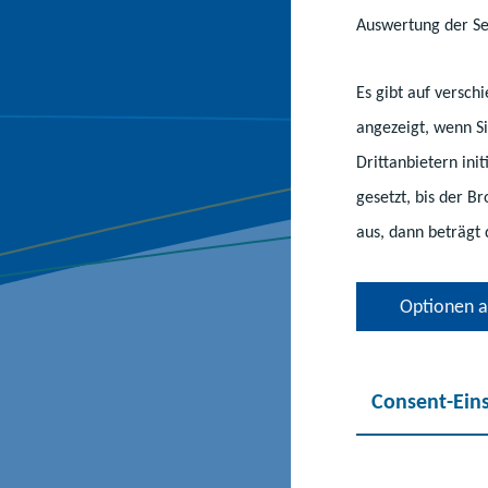
Auswertung der Ser
Es gibt auf versc
angezeigt, wenn Si
Drittanbietern ini
gesetzt, bis der B
aus, dann beträgt 
Optionen 
15.10.2025
|
#Bi
Consent-Ein
Oldenburg:
Verfügung 