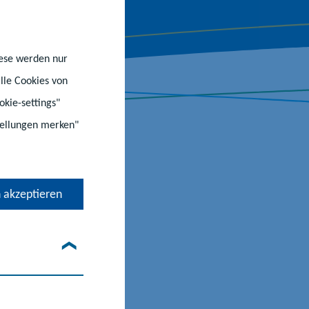
iese werden nur
lle Cookies von
okie-settings"
stellungen merken"
 akzeptieren
ur
rn