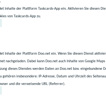
p
et Inhalte der Plattform Taskcards-App ein. Aktivieren Sie diesen Die
stausch mit den Kommunen, Gewerkschaften, LIGA und
kies von Taskcards-App zu.
uf folgende Inhalte geeinigt:
andlungen der Träger gelten weiterhin für 12 Monate.
ergebnisse werden für alle Eltern in der Kita sichtba
et Inhalte der Plattform Doo.net ein. Wenn Sie diesen Dienst aktivi
npassungen zum Haushaltsbegleitgesetz werden durch
bracht. Die Änderungen an der 5. KiföG-Novelle werd
.net nachgeladen. Dabei kann Doo.net auch Inhalte von Google Maps 
eiten Verbandsanhörung übermittelt.
ung dieses Dienstes werden Daten an Doo.net bzw. eingebundene Dr
zu gehören insbesondere: IP-Adresse, Datum und Uhrzeit des Seitenau
ustausch deutlich verbessern. Deshalb laden wir die 
wser und die verweisende URL (Referrer).
 LIGA, des Elternrats, der Gewerkschaften und die k
 ein, zum ersten Forum ‚Gute Kita 2030‘ am 30. Oktob
die Kindertagesförderung in Mecklenburg-Vorpommern