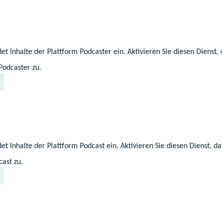
tunden – ohne Einschränkungen und ohne Vorgabe der A
et Inhalte der Plattform Podcaster ein. Aktivieren Sie diesen Dienst
gen für die Kinder – das bleibt auch weit
Podcaster zu.
 die Eltern
 die Kindertagesförderung
et Inhalte der Plattform Podcast ein. Aktivieren Sie diesen Dienst, 
ast zu.
ngszeiten
te Kita 2030“