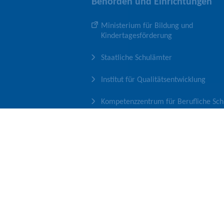
Behörden und Einrichtungen
Ministerium für Bildung und
Kindertagesförderung
Staatliche Schulämter
Institut für Qualitätsentwicklung
Kompetenzzentrum für Berufliche Sch
Medienpädagogisches Zentrum