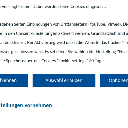
ver-Logfiles ein. Dabei werden keine Cookies eingesetzt.
hiedenen Seiten Einbindungen von Drittanbietern (YouTube, Vimeo). D
e in den Consent-Einstellungen aktiviert werden. Grundsätzlich sind a
tial deaktiviert. Bei Aktivierung wird durch die Website das Cookie "co
rowser geschlossen wird. Es sei denn, Sie wählen die Einstellung "Ein
die Speicherdauer des Cookies "cookie-settings" 30 Tage.
ablehnen
Auswahl erlauben
Optionen
ldungspolitik
#Kita
stellungen vornehmen
 Geld, das für die Kita-Kinder z
steht, muss auch bei den Kinde