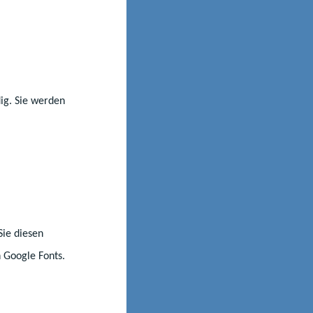
am mit den
d Förderung der
dig. Sie werden
anten Neuerungen
ierung der
d, das für die
Geld, das für
nkommen.“
Sie diesen
 Google Fonts.