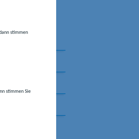
rbeitszeit der
, dann stimmen
er so
dann stimmen Sie