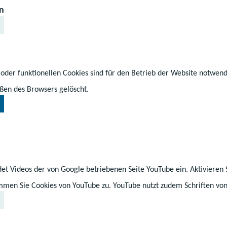
n
n
 die Ausgaben für die Kindertagesförderung. Gemeins
fast eine Milliarde Euro pro Jahr, die für Bildung un
 oder funktionellen Cookies sind für den Betrieb der Website notwen
ert werden. Gleichzeitig stärkt das Land mit den gepl
ßen des Browsers gelöscht.
enzen. „Wir brauchen mehr Transparenz in der Finanz
ung“, sagte Simone Oldenburg heute in Schwerin. „Gel
erfügung steht, muss auch bei den Kindern ankommen. 
 Erzieher zur Verfügung steht, soll auch bei ihnen a
et Videos der von Google betriebenen Seite YouTube ein. Aktivieren 
immen Sie Cookies von YouTube zu. YouTube nutzt zudem Schriften von