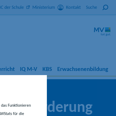
C der Schule
Ministerium
Kontakt
Suche
rricht
IQ M-V
KBS
Erwachsenenbildung
tagesförderung
r das Funktionieren
AWStats für die