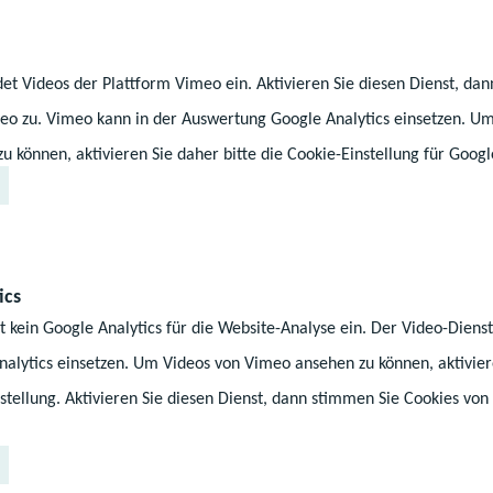
et Videos der Plattform Vimeo ein. Aktivieren Sie diesen Dienst, da
eo zu. Vimeo kann in der Auswertung Google Analytics einsetzen. U
 können, aktivieren Sie daher bitte die Cookie-Einstellung für Googl
ics
©Ministerium für Bildung und 
t kein Google Analytics für die Website-Analyse ein. Der Video-Dien
alytics einsetzen. Um Videos von Vimeo ansehen zu können, aktiviere
stellung. Aktivieren Sie diesen Dienst, dann stimmen Sie Cookies von
onte, dass selbstverständlich alle Kinder weiterhin ei
inschränkung und ohne Wartezeit. „Die Kita bleibt fü
en beitragsfrei. Ein Ganztagsplatz umfasst weiter 10 