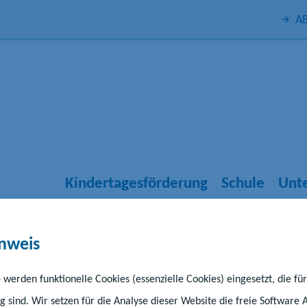
AB
Kindertagesförderung
Schule
Unte
rderung
nweis
enz stärkt Kinder
 werden funktionelle Cookies (essenzielle Cookies) eingesetzt, die fü
g sind. Wir setzen für die Analyse dieser Website die freie Software 