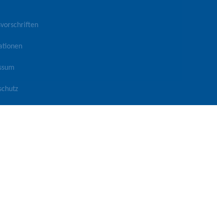
vorschriften
ationen
ssum
schutz
refreiheit
t-Einstellungen ändern