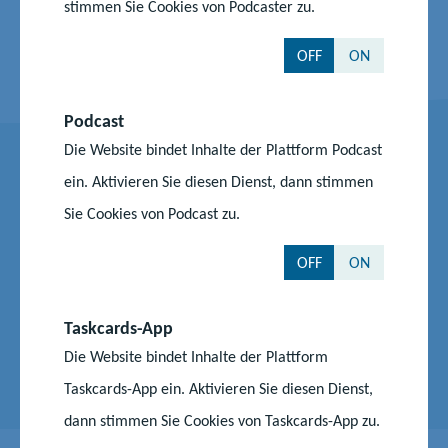
stimmen Sie Cookies von Podcaster zu.
kreisfreien Stadt fördern lassen?
OFF
ON
Podcast
Die Website bindet Inhalte der Plattform Podcast
Key Facts Kindertagesförderung
ein. Aktivieren Sie diesen Dienst, dann stimmen
PDF, 4 MB
Sie Cookies von Podcast zu.
Flyer beitragsfreie Kita
OFF
ON
PDF, 1 MB
Taskcards-App
Broschüre Kitaplatz für unser Kind 2018
Die Website bindet Inhalte der Plattform
PDF, 5 MB
Taskcards-App ein. Aktivieren Sie diesen Dienst,
dann stimmen Sie Cookies von Taskcards-App zu.