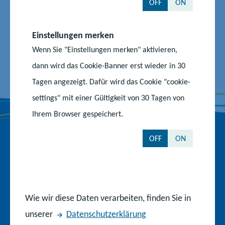
OFF
ON
Z
Z
Z
u
u
u
Einstellungen merken
r
m
m
Wenn Sie "Einstellungen merken" aktivieren,
F
I
Y
Nach oben
dann wird das Cookie-Banner erst wieder in 30
a
n
o
c
s
u
Tagen angezeigt. Dafür wird das Cookie "cookie-
e
t
T
settings" mit einer Gültigkeit von 30 Tagen von
b
a
u
Ihrem Browser gespeichert.
o
g
b
o
r
e
OFF
ON
k
a
-
Behörden und Einrichtungen
-
m
K
S
-
a
Ministerium für Bildung und Kindertagesförderung
e
P
n
i
r
a
Staatliche Schulämter
Wie wir diese Daten verarbeiten, finden Sie in
t
o
l
e
f
unserer
Datenschutzerklärung
Institut für Qualitätsentwicklung
i