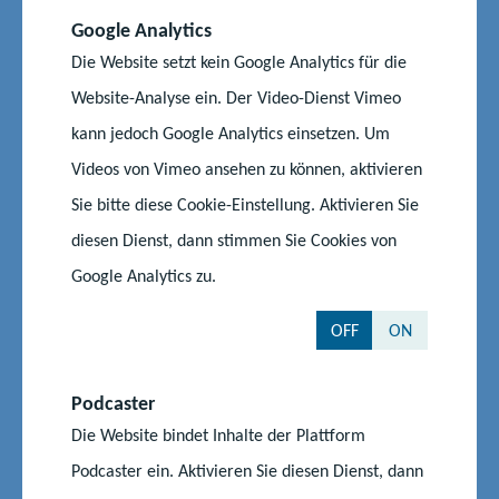
Google Analytics
Müssen Eltern einen Antrag auf
Die Website setzt kein Google Analytics für die
Elternbeitragsfreiheit stellen?
Website-Analyse ein. Der Video-Dienst Vimeo
kann jedoch Google Analytics einsetzen. Um
Müssen Eltern weiterhin die
Videos von Vimeo ansehen zu können, aktivieren
Verpflegungskosten zahlen?
Sie bitte diese Cookie-Einstellung. Aktivieren Sie
diesen Dienst, dann stimmen Sie Cookies von
Müssen Eltern für eine 24-Stunden-Kita
Google Analytics zu.
zahlen?
OFF
ON
Entstehen Eltern weiterhin Mehrkosten,
wenn Eltern ihr Kind in Mecklenburg-
Podcaster
Vorpommern aber außerhalb der
Die Website bindet Inhalte der Plattform
Wohnsitzgemeinde und/oder des
Podcaster ein. Aktivieren Sie diesen Dienst, dann
zuständigen Landkreises bzw. der