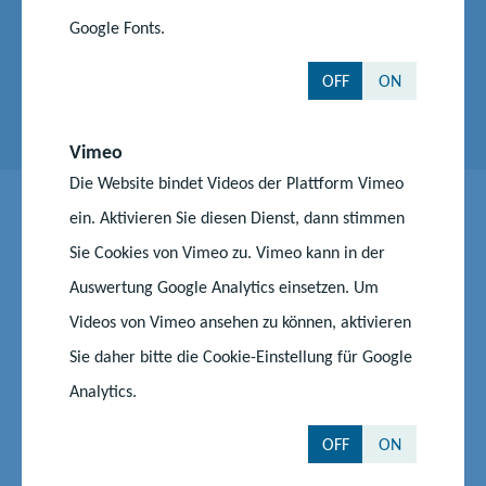
Google Fonts.
Telefon:
0385 588 17410
E-Mail senden
OFF
ON
Vimeo
Die Website bindet Videos der Plattform Vimeo
ein. Aktivieren Sie diesen Dienst, dann stimmen
Sie Cookies von Vimeo zu. Vimeo kann in der
Fragen und Antworten zur
Auswertung Google Analytics einsetzen. Um
beitragsfreien Kita
Videos von Vimeo ansehen zu können, aktivieren
Sie daher bitte die Cookie-Einstellung für Google
Was beinhaltet die Elternbeitragsfreiheit?
Analytics.
OFF
ON
Ist die Elternbeitragsfreiheit befristet?