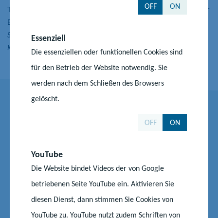
OFF
ON
Teilhabe aller Kinder geschaffen, unabhängig vom Verdienst der
Eltern.
Simone Oldenburg, Ministerin für Bildung und
Essenziell
Kindertagesförderung
Die essenziellen oder funktionellen Cookies sind
für den Betrieb der Website notwendig. Sie
werden nach dem Schließen des Browsers
gelöscht.
Kontakt
OFF
ON
Dr. Jacqueline Neumann
YouTube
Die Website bindet Videos der von Google
Referatsleiterin
betriebenen Seite YouTube ein. Aktivieren Sie
Ministerium für Bildung und Kindertagesförderung
diesen Dienst, dann stimmen Sie Cookies von
Referat 410 - Kindertagesförderungsgesetz
YouTube zu. YouTube nutzt zudem Schriften von