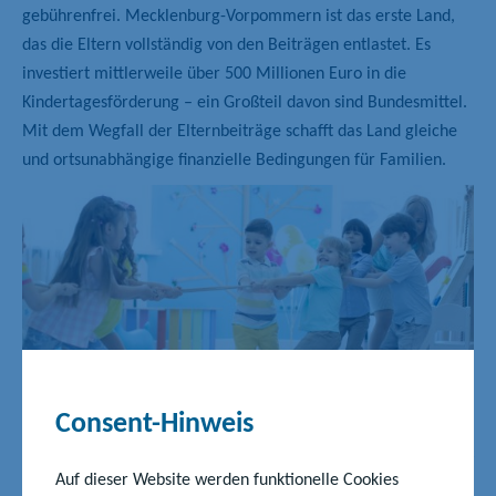
gebührenfrei. Mecklenburg-Vorpommern ist das erste Land,
das die Eltern vollständig von den Beiträgen entlastet. Es
investiert mittlerweile über 500 Millionen Euro in die
Kindertagesförderung – ein Großteil davon sind Bundesmittel.
Mit dem Wegfall der Elternbeiträge schafft das Land gleiche
und ortsunabhängige finanzielle Bedingungen für Familien.
Consent-Hinweis
©Adobe Stock
Auf dieser Website werden funktionelle Cookies