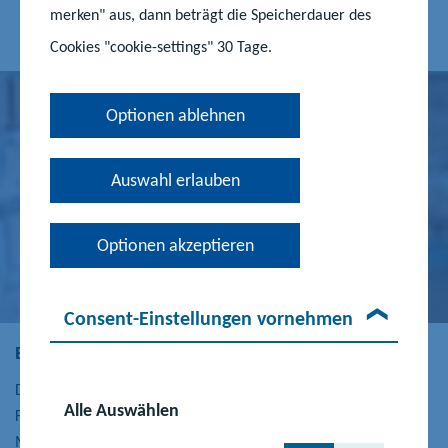
der öffentlichen Jugendhilfe wählen.
merken" aus, dann beträgt die Speicherdauer des
Cookies "cookie-settings" 30 Tage.
Optionen ablehnen
Auswahl erlauben
Optionen akzeptieren
Consent-Einstellungen vornehmen
Beitragsfreie Kita
Die Beitragsfreiheit bedeutet eine große Entlastung für die
Alle Auswählen
Familien. Wir sind damit nach wie vor Vorreiter in Deutschland.
Mit diesen Regelungen hat das Land eine gleichberechtigte