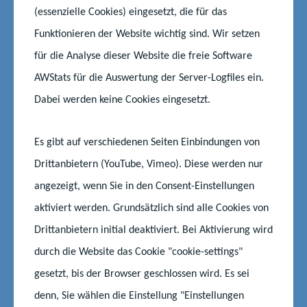
(essenzielle Cookies) eingesetzt, die für das
Funktionieren der Website wichtig sind. Wir setzen
für die Analyse dieser Website die freie Software
Chancengerechtigkeit verbessert und Mobilität
erhöht
AWStats für die Auswertung der Server-Logfiles ein.
Dabei werden keine Cookies eingesetzt.
Durch die Elternbeitragsfreiheit hat das Land den Zugang zur
Kindertagesförderung weiter erleichtert und damit
Es gibt auf verschiedenen Seiten Einbindungen von
gleichzeitig die Chancengerechtigkeit verbessert. Die
Drittanbietern (YouTube, Vimeo). Diese werden nur
Umstellung des Finanzierungssystems und die
angezeigt, wenn Sie in den Consent-Einstellungen
Elternbeitragsfreiheit führen zugleich zu einer Verbesserung
des Wunsch- und Wahlrechts der Eltern bei der Auswahl der
aktiviert werden. Grundsätzlich sind alle Cookies von
Kindertageseinrichtung oder der Kindertagespflegeperson und
Drittanbietern initial deaktiviert. Bei Aktivierung wird
erleichtern damit die Mobilität. Eltern müssen keine
durch die Website das Cookie "cookie-settings"
Mehrkosten mehr zahlen, wenn sie für ihr Kind eine
gesetzt, bis der Browser geschlossen wird. Es sei
Kindertageseinrichtung oder eine Kindertagespflegeperson
außerhalb des Zuständigkeitsbereiches des örtlichen Trägers
denn, Sie wählen die Einstellung "Einstellungen