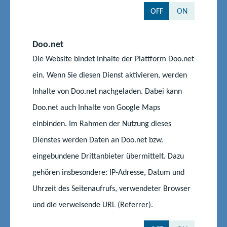
OFF
ON
Weiterführende Themen
Doo.net
Die Website bindet Inhalte der Plattform Doo.net
ein. Wenn Sie diesen Dienst aktivieren, werden
Kindertageseinrichtungen
Inhalte von Doo.net nachgeladen. Dabei kann
Doo.net auch Inhalte von Google Maps
Kindertagespflege
einbinden. Im Rahmen der Nutzung dieses
Dienstes werden Daten an Doo.net bzw.
Hortbetreuung
eingebundene Drittanbieter übermittelt. Dazu
gehören insbesondere: IP-Adresse, Datum und
Uhrzeit des Seitenaufrufs, verwendeter Browser
und die verweisende URL (Referrer).
Auf dem Laufenden bleiben