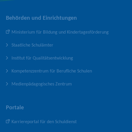
o
r
e
k
a
-
Behörden und Einrichtungen
-
m
K
S
-
a
Ministerium für Bildung und Kindertagesförderung
e
P
n
i
r
a
Staatliche Schulämter
t
o
l
e
f
Institut für Qualitätsentwicklung
i
l
Kompetenzzentrum für Berufliche Schulen
Medienpädagogisches Zentrum
Portale
Karriereportal für den Schuldienst