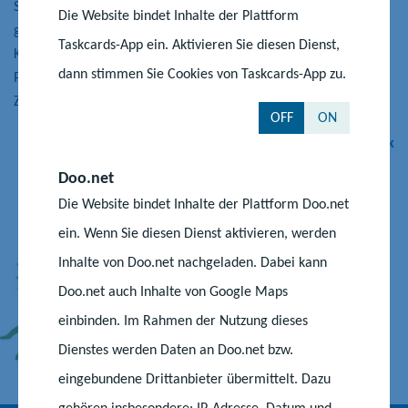
Serviceagentur „Ganztägig lernen“ ermöglicht sowohl den
Die Website bindet Inhalte der Plattform
ganztägig arbeitenden Schulen als auch den außerschulischen
Taskcards-App ein. Aktivieren Sie diesen Dienst,
Kooperationspartnern neue Wege der Partnersuche, der
dann stimmen Sie Cookies von Taskcards-App zu.
Präsentation von Angeboten und der Kontaktaufnahme für eine
Zusammenarbeit.
OFF
ON
Zur Datenbank
Doo.net
Die Website bindet Inhalte der Plattform Doo.net
ein. Wenn Sie diesen Dienst aktivieren, werden
Inhalte von Doo.net nachgeladen. Dabei kann
Doo.net auch Inhalte von Google Maps
einbinden. Im Rahmen der Nutzung dieses
Dienstes werden Daten an Doo.net bzw.
eingebundene Drittanbieter übermittelt. Dazu
gehören insbesondere: IP-Adresse, Datum und