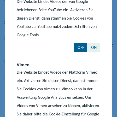
Die Website bindet Videos der von Google
Entwicklung des ganztägigen Lernens mittels Beratungsforen,
betriebenen Seite YouTube ein. Aktivieren Sie
Workshops, Lernstudios, Hospitationen oder Praxiseinblicken,
diesen Dienst, dann stimmen Sie Cookies von
initiiert, koordiniert und begleitet regionale und thematische
YouTube zu. YouTube nutzt zudem Schriften von
Netzwerke ganztägig arbeitender Schulen,
Google Fonts.
stellt Kontakte zwischen Schulen und außerschulischen
Kooperationspartnern her (Kooperationsdatenbank) und berät
OFF
ON
bei der Zusammenarbeit,
betreut eine Datenbank „Kooperationspartner suchen und
Vimeo
finden“ und
Die Website bindet Videos der Plattform Vimeo
bietet für beide Seiten verschiedene Qualifizierungsformate
ein. Aktivieren Sie diesen Dienst, dann stimmen
an.
Sie Cookies von Vimeo zu. Vimeo kann in der
Auswertung Google Analytics einsetzen. Um
Zur Website der Agentur
Videos von Vimeo ansehen zu können, aktivieren
Sie daher bitte die Cookie-Einstellung für Google