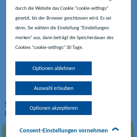
Kooperation mit Vereinen, Verbänden,
durch die Website das Cookie "cookie-settings"
Institutionen, Unternehmen
gesetzt, bis der Browser geschlossen wird. Es sei
denn, Sie wählen die Einstellung "Einstellungen
Kooperation mit ehrenamtlich tätigen
merken" aus, dann beträgt die Speicherdauer des
Einzelpersonen
Cookies "cookie-settings" 30 Tage.
Praxishinweise rund um die
Optionen ablehnen
Vertragsgestaltung
Auswahl erlauben
Serviceagentur „Ganztägig lernen“
Optionen akzeptieren
Mecklenburg-Vorpommern
Consent-Einstellungen vornehmen