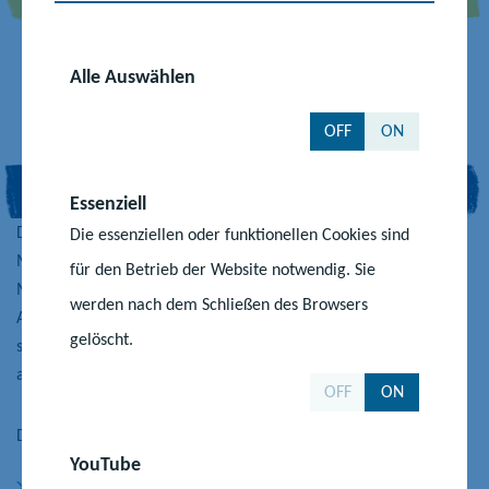
Alle Auswählen
OFF
ON
Essenziell
Die Serviceagentur „Ganztägig lernen“ bei der RAA
Die essenziellen oder funktionellen Cookies sind
Mecklenburg-Vorpommern ist als Kooperationspartnerin des
für den Betrieb der Website notwendig. Sie
Ministeriums für Bildung und Kindertagesförderung
werden nach dem Schließen des Browsers
Ansprechpartnerin rund um das Thema „Ganztägig lernen“
gelöscht.
sowohl für die ganztägig arbeitenden Schulen als für
außerschulische Kooperationspartner.
OFF
ON
Die Agentur
YouTube
begleitet und berät Schulen bei der qualitativen (Weiter)-