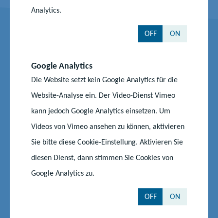
Analytics.
OFF
ON
Kontakt
Google Analytics
Die Website setzt kein Google Analytics für die
Birgit Bomhauer-Beins
Website-Analyse ein. Der Video-Dienst Vimeo
Ministerium für Bildung und Kindertagesförderung
kann jedoch Google Analytics einsetzen. Um
Referat 240 - Schulartübergreifende pädagogische
Videos von Vimeo ansehen zu können, aktivieren
Konzepte und Rechtsvorschriften für allgemein
Sie bitte diese Cookie-Einstellung. Aktivieren Sie
bildende Schulen
diesen Dienst, dann stimmen Sie Cookies von
Google Analytics zu.
Telefon:
0385 588 17242
E-Mail senden
OFF
ON