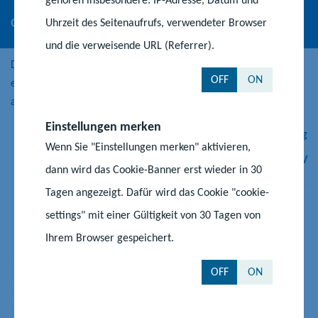
Online-Atlas Kulturelle Bildung (Kubi-Atlas)
Uhrzeit des Seitenaufrufs, verwendeter Browser
und die verweisende URL (Referrer).
Diese speziell auf kulturelle Angebote ausgerichtete Datenbank
OFF
ON
ermöglicht eine gezielte Suche nach ergänzenden Angeboten
aus dem Bereich der kulturellen Bildung in M-V.
Einstellungen merken
Kubi Atlas MV - Fachstelle für kulturelle Bildung
Wenn Sie "Einstellungen merken" aktivieren,
Beratungsstelle kulturelle Bildung MV
dann wird das Cookie-Banner erst wieder in 30
Tagen angezeigt. Dafür wird das Cookie "cookie-
settings" mit einer Gültigkeit von 30 Tagen von
Ihrem Browser gespeichert.
OFF
ON