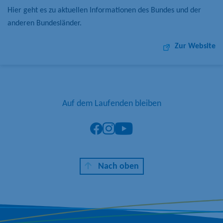
Hier geht es zu aktuellen Informationen des Bundes und der
anderen Bundesländer.
Zur Website
Auf dem Laufenden bleiben
Z
Z
Z
u
u
u
r
m
m
F
I
Y
Nach oben
a
n
o
c
s
u
e
t
T
b
a
u
o
g
b