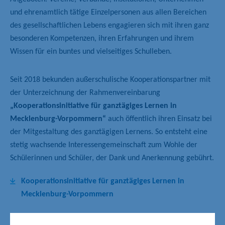
und ehrenamtlich tätige Einzelpersonen aus allen Bereichen
des gesellschaftlichen Lebens engagieren sich mit ihren ganz
besonderen Kompetenzen, ihren Erfahrungen und ihrem
Wissen für ein buntes und vielseitiges Schulleben.
Seit 2018 bekunden außerschulische Kooperationspartner mit
der Unterzeichnung der Rahmenvereinbarung
„Kooperationsinitiative für ganztägiges Lernen in
Mecklenburg-Vorpommern“
auch öffentlich ihren Einsatz bei
der Mitgestaltung des ganztägigen Lernens. So entsteht eine
stetig wachsende Interessengemeinschaft zum Wohle der
Schülerinnen und Schüler, der Dank und Anerkennung gebührt.
Kooperationsinitiative für ganztägiges Lernen in
Mecklenburg-Vorpommern