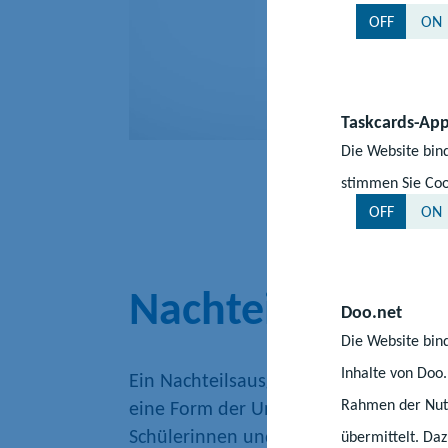
OFF
ON
Taskcards-Ap
Die Website bind
stimmen Sie Coo
OFF
ON
Nachteilsausglei
Doo.net
Die Website bind
Inhalte von Doo
Ein Nachteilsausgleich in der Schule u
Rahmen der Nutz
eine Form der Unterstützung, die ans
Schülerinnen und Schülern gleiche Bi
übermittelt. Da