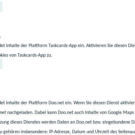
Es gehört zu den Aufg
beruflichen Schulen, di
Schülerinnen und Schü
p
individuellen Lernaus
et Inhalte der Plattform Taskcards-App ein. Aktivieren Sie diesen Die
Entwicklungsvoraussetz
©Adobe Stock
kies von Taskcards-App zu.
Weiterlesen
Die Förderung von Sch
vermutetem oder festg
Förderbedarf basiert a
ch
im Förderplan enthal
mindestens halbjährlic
et Inhalte der Plattform Doo.net ein. Wenn Sie diesen Dienst aktivi
Klassenkonferenz festge
.net nachgeladen. Dabei kann Doo.net auch Inhalte von Google Maps 
nd im Unterricht ist
ung dieses Dienstes werden Daten an Doo.net bzw. eingebundene Dr
pruchsberechtigten
Sollten alle, über ein
ldungschancen in den
zu gehören insbesondere: IP-Adresse, Datum und Uhrzeit des Seitenau
Formen der pädagogisc