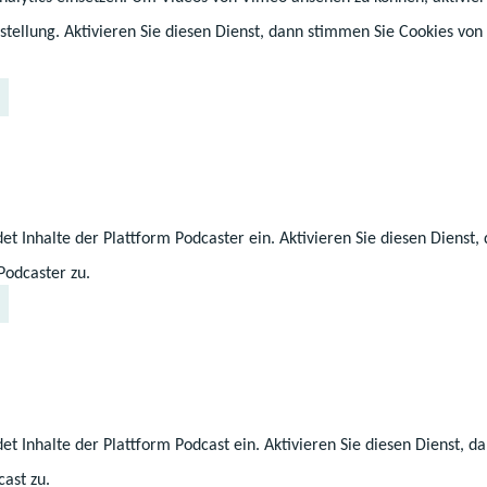
s Förderzentrum SEHEN Neukloster
stellung. Aktivieren Sie diesen Dienst, dann stimmen Sie Cookies von
für Körperbehinderte "Paul-Friedrich-Scheel" Rostoc
für Körperbehinderte "Paul-Friedrich-Scheel" Rostoc
hes Förderzentrum für Körperbehinderte Schwerin
entrum für den Förderschwerpunkt "Hören" Mecklenb
Güstrow
et Inhalte der Plattform Podcaster ein. Aktivieren Sie diesen Dienst
Podcaster zu.
Verfahren 
des sonde
Förderbed
et Inhalte der Plattform Podcast ein. Aktivieren Sie diesen Dienst, 
ast zu.