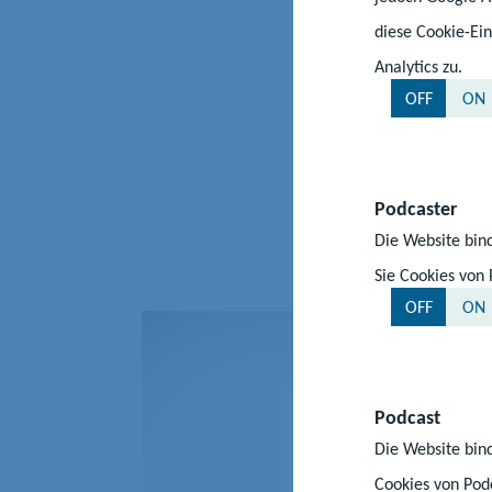
Überregionale
diese Cookie-Ein
Förderzentrum 
Analytics zu.
Förderzentrum 
OFF
ON
Mecklenburgisc
Landesförderz
Podcaster
Vorpommern/
Die Website bind
Sie Cookies von 
OFF
ON
Podcast
Die Website bind
Cookies von Podc