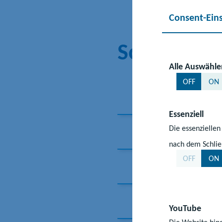
Consent-Ein
Sonderpäd
Alle Auswähle
OFF
ON
Lernen
Essenziell
Die essenziellen
Sprache
nach dem Schlie
OFF
ON
Emotionale un
Sehen
YouTube