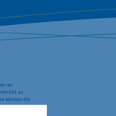
den an
terricht an
len können die