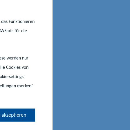
r das Funktionieren
AWStats für die
iese werden nur
lle Cookies von
okie-settings"
stellungen merken"
 akzeptieren
©Adobe Stock