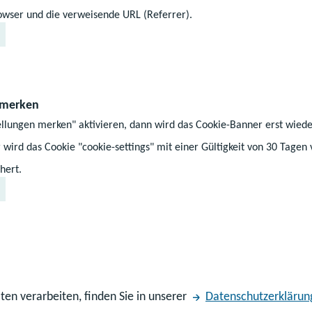
hen Schulen
Unterstützung durch di
wser und die verweisende URL (Referrer).
gemäß § 34 Absatz 3 S
Feststellung des sond
eich dazu,
eingeleitet werden.
eeinträchtigungen oder
 merken
eichen oder zu
Der Antrag zur Festste
ellungen merken" aktivieren, dann wird das Cookie-Banner erst wiede
 zu schaffen, die den
Förderbedarfs kann dur
Weiterlesen
 wird das Cookie "cookie-settings" mit einer Gültigkeit von 30 Tagen
ten sowie
volljährige Schülerin o
 damit deren
hert.
allgemein bildende Schu
werden.
festgestellten
Die Verordnung über di
hen Förderbedarf, bei
sonderpädagogischen 
er bestehenden
Sonderpädagogik - FöS
er Erkrankung gewährt.
durch die Verordnung vo
ten verarbeiten, finden Sie in unserer
Datenschutzerklärun
Verfahren zur Feststel