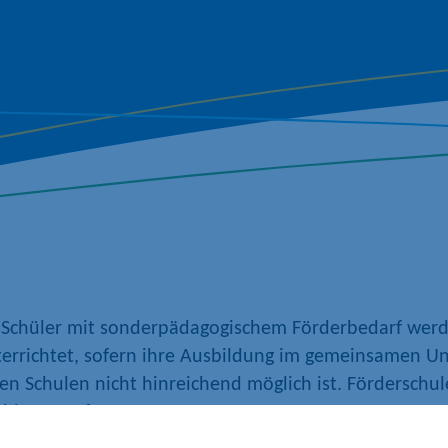
 Schüler mit sonderpädagogischem Förderbedarf wer
errichtet, sofern ihre Ausbildung im gemeinsamen Un
en Schulen nicht hinreichend möglich ist. Förderschu
 bis 10 umfassen.