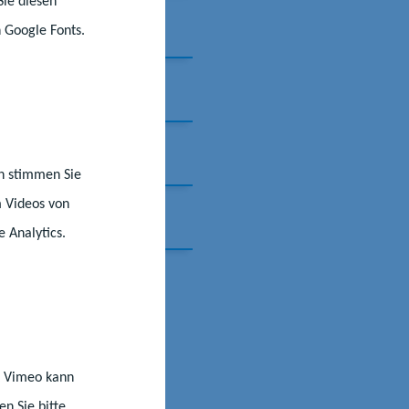
Sie diesen
 Google Fonts.
nn stimmen Sie
m Videos von
e Analytics.
st Vimeo kann
n Sie bitte