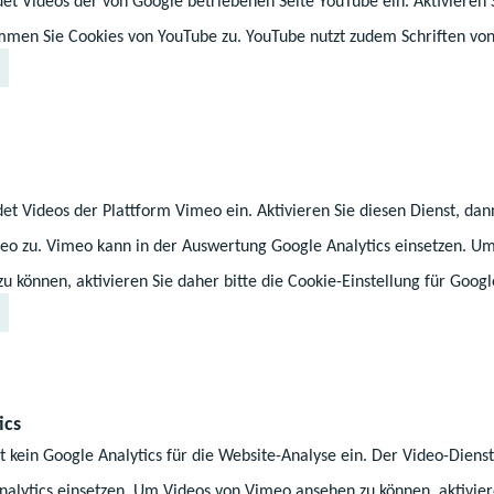
et Videos der von Google betriebenen Seite YouTube ein. Aktivieren 
immen Sie Cookies von YouTube zu. YouTube nutzt zudem Schriften von
icklung
nd motorische Entwicklung
et Videos der Plattform Vimeo ein. Aktivieren Sie diesen Dienst, da
eo zu. Vimeo kann in der Auswertung Google Analytics einsetzen. U
anker Schülerinnen und Schüler
 können, aktivieren Sie daher bitte die Cookie-Einstellung für Googl
ics
leinrichtungen in MV
t kein Google Analytics für die Website-Analyse ein. Der Video-Dien
alytics einsetzen. Um Videos von Vimeo ansehen zu können, aktiviere