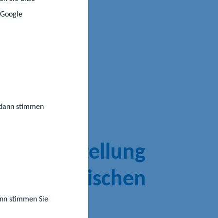
 Google
k
k
urg-
, dann stimmen
zur Feststellung
rpädagogischen
arfs
dann stimmen Sie