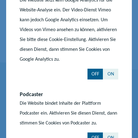
Staatliches Schulamt Rostock
Website-Analyse ein. Der Video-Dienst Vimeo
kann jedoch Google Analytics einsetzen. Um
Staatliches Schulamt Schwerin
Videos von Vimeo ansehen zu können, aktivieren
Sie bitte diese Cookie-Einstellung. Aktivieren Sie
diesen Dienst, dann stimmen Sie Cookies von
Google Analytics zu.
OFF
ON
Kontakt
Podcaster
Die Website bindet Inhalte der Plattform
N.N.
Podcaster ein. Aktivieren Sie diesen Dienst, dann
stimmen Sie Cookies von Podcaster zu.
Landesschulrat
Ministerium für Bildung und Kindertagesförderung
OFF
ON