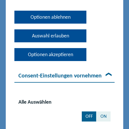
Struktur der Schulaufsicht
Optionen ablehnen
Schulbehörden sind:
Auswahl erlauben
Das Ministerium für Bildung und Kindertagesförderung als
oberste Schulbehörde, das die Fachaufsicht über die
Optionen akzeptieren
Schulämter und die Dienstaufsicht über die Schulräte
ausübt. Außerdem obliegt ihm die Rechtsaufsicht über die
Landkreise und kreisfreien Städte.
Consent-Einstellungen vornehmen
Die Schulämter als untere Schulbehörden. Die sachliche und
örtliche Zuständigkeit der Schulbehörden sowie den Sitz der
Schulämter hat das Bildungsministerium durch
Alle Auswählen
Rechtsverordnung geregelt.
Das Referat 220 des Ministeriums für Bildung und
OFF
ON
Kindertagesförderung ist als Schulaufsicht für die
beruflichen Schulen des Landes zuständig.