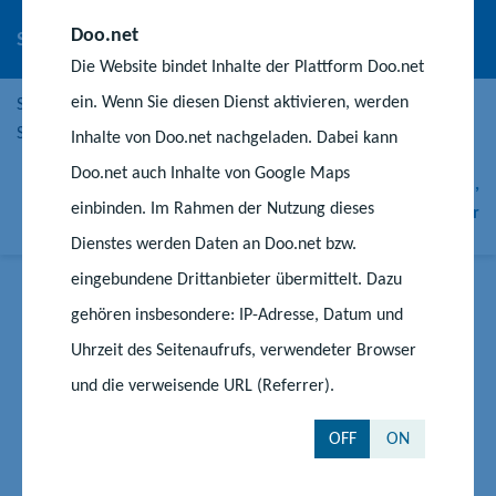
Doo.net
Schulstatistik
Die Website bindet Inhalte der Plattform Doo.net
ein. Wenn Sie diesen Dienst aktivieren, werden
Schüler-, Lehrer- sowie Schulzahlen, Prognosen,
Schulverzeichnis und mehr
Inhalte von Doo.net nachgeladen. Dabei kann
Doo.net auch Inhalte von Google Maps
Schüler-, Lehrer- sowie Schulzahlen, Prognosen,
einbinden. Im Rahmen der Nutzung dieses
Schulverzeichnis und mehr
Dienstes werden Daten an Doo.net bzw.
eingebundene Drittanbieter übermittelt. Dazu
gehören insbesondere: IP-Adresse, Datum und
Auf dem Laufenden bleiben
Uhrzeit des Seitenaufrufs, verwendeter Browser
und die verweisende URL (Referrer).
Z
Z
Z
u
u
u
OFF
ON
r
m
m
F
I
Y
Nach oben