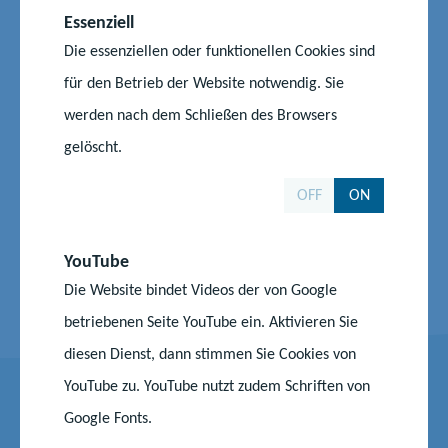
Essenziell
Das Ministerium für Klimaschutz, Landwirtschaft, ländliche
Die essenziellen oder funktionellen Cookies sind
Räume und Umwelt ist für die landwirtschaftlichen
für den Betrieb der Website notwendig. Sie
Fachschulen zuständig.
werden nach dem Schließen des Browsers
Den Landräten obliegt die Rechtsaufsicht über die Gemeinden,
gelöscht.
Ämter und gemeindlichen Schulverbände als Schulträger.
OFF
ON
Die sachliche und örtliche Zuständigkeit der Schulbehörden
sowie den Sitz der Schulämter hat das Bildungsministerium
YouTube
durch Rechtsverordnung geregelt.
Die Website bindet Videos der von Google
betriebenen Seite YouTube ein. Aktivieren Sie
diesen Dienst, dann stimmen Sie Cookies von
YouTube zu. YouTube nutzt zudem Schriften von
Ausschreibungen
Google Fonts.