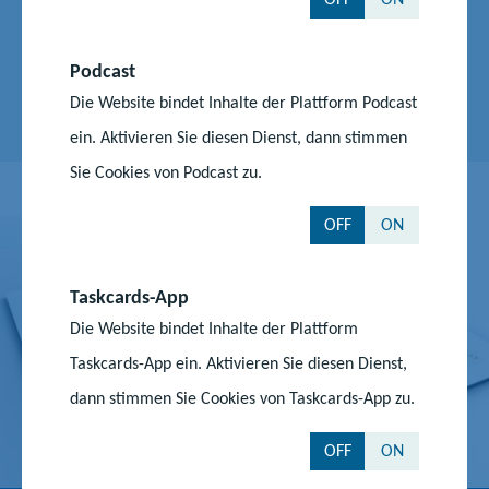
Referat 400 - Landesschulrat, Kita-Landeselternrat
(LER Kita), Landeselternrat (LER), Landesschülerrat
Podcast
(LSR), Landesschulbeirat (LSB)
Die Website bindet Inhalte der Plattform Podcast
ein. Aktivieren Sie diesen Dienst, dann stimmen
Sie Cookies von Podcast zu.
OFF
ON
Taskcards-App
Die Website bindet Inhalte der Plattform
Taskcards-App ein. Aktivieren Sie diesen Dienst,
dann stimmen Sie Cookies von Taskcards-App zu.
OFF
ON