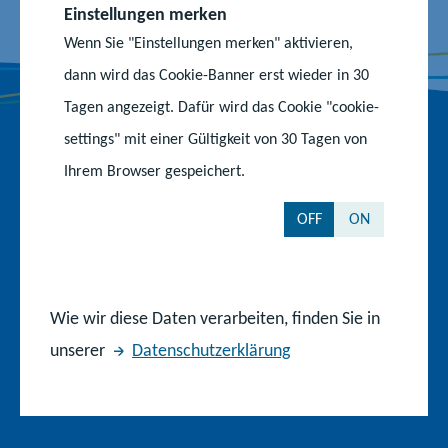
a
n
o
Einstellungen merken
c
s
u
Wenn Sie "Einstellungen merken" aktivieren,
e
t
T
b
a
u
dann wird das Cookie-Banner erst wieder in 30
o
g
b
Tagen angezeigt. Dafür wird das Cookie "cookie-
o
r
e
settings" mit einer Gültigkeit von 30 Tagen von
k
a
-
Behörden und Einrichtungen
-
m
K
Ihrem Browser gespeichert.
S
-
a
Ministerium für Bildung und Kindertagesförderung
e
P
n
OFF
ON
i
r
a
Staatliche Schulämter
t
o
l
e
f
Institut für Qualitätsentwicklung
i
Wie wir diese Daten verarbeiten, finden Sie in
l
Kompetenzzentrum für Berufliche Schulen
unserer
Datenschutzerklärung
Medienpädagogisches Zentrum