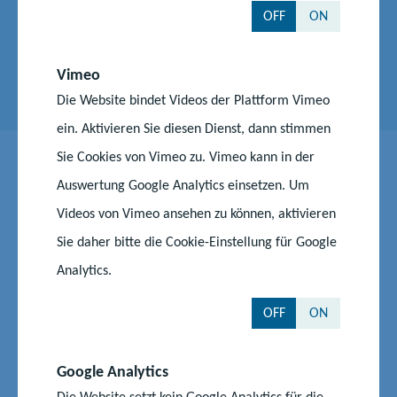
OFF
ON
Stellenausschreibungstext VII 450-3 -
Verlängerung III
Vimeo
PDF, 164 KB
Die Website bindet Videos der Plattform Vimeo
ein. Aktivieren Sie diesen Dienst, dann stimmen
Sie Cookies von Vimeo zu. Vimeo kann in der
Auswertung Google Analytics einsetzen. Um
Staatliche Schulämter in MV
Videos von Vimeo ansehen zu können, aktivieren
Sie daher bitte die Cookie-Einstellung für Google
Analytics.
Staatliches Schulamt Greifswald
OFF
ON
Staatliches Schulamt Neubrandenburg
Google Analytics
Die Website setzt kein Google Analytics für die