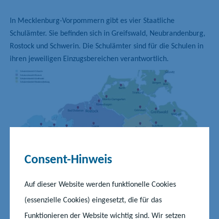
In Mecklenburg-Vorpommern gibt es vier Staatliche
Schulämter. Sie befinden sich in Greifswald, Neubrandenburg,
Rostock und Schwerin. Die Schulämter sind für die Schulen in
ihren jeweiligen Einzugsbereichen verantwortlich.
Consent-Hinweis
Auf dieser Website werden funktionelle Cookies
©Ministerium für Bildung und Kindertagesförderung
(essenzielle Cookies) eingesetzt, die für das
Funktionieren der Website wichtig sind. Wir setzen