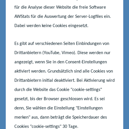
Die Aufgaben der Schulämter
für die Analyse dieser Website die freie Software
AWStats für die Auswertung der Server-Logfiles ein.
Fachaufsicht über Unterricht und Erziehung in den Schulen
Dabei werden keine Cookies eingesetzt.
Dienstaufsicht über die Lehrkräfte und das Personal mit
sonderpädagogischer Aufgabenstellung
Es gibt auf verschiedenen Seiten Einbindungen von
Rechtsaufsicht über die Landkreise und kreisfreien Städte
Drittanbietern (YouTube, Vimeo). Diese werden nur
als Schulträger
angezeigt, wenn Sie in den Consent-Einstellungen
Wahrnehmung der Genehmigungs- und
aktiviert werden. Grundsätzlich sind alle Cookies von
Entscheidungsvorbehalte
Drittanbietern initial deaktiviert. Bei Aktivierung wird
Aufsicht über den Zentralen Fachbereich für Diagnostik und
durch die Website das Cookie "cookie-settings"
Schulpsychologie
gesetzt, bis der Browser geschlossen wird. Es sei
Fachaufsicht über die Landkreise und kreisfreien Städte als
denn, Sie wählen die Einstellung "Einstellungen
Träger der Schulentwicklungsplanung
merken" aus, dann beträgt die Speicherdauer des
Cookies "cookie-settings" 30 Tage.