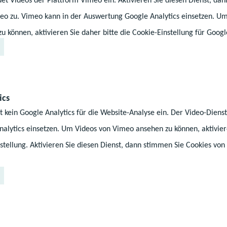
eo zu. Vimeo kann in der Auswertung Google Analytics einsetzen. U
 können, aktivieren Sie daher bitte die Cookie-Einstellung für Googl
ics
©Ministerium für Bildung und 
t kein Google Analytics für die Website-Analyse ein. Der Video-Dien
alytics einsetzen. Um Videos von Vimeo ansehen zu können, aktiviere
ich der beruflichen Bildung soll die Idee der Digitale
stellung. Aktivieren Sie diesen Dienst, dann stimmen Sie Cookies von
en. Denn insbesondere für inhaltliche Schnittmengen 
r Unterrichtsinhalte, die eine sehr spezielle Ausstat
 voraussetzen, bietet es sich an, Unterrichtsszenarien 
und Schülern digital zur Verfügung zu stellen. Hier wi
Modulen in zwei Berufsbereichen begonnen, um dann a
ortfolio auszubauen.