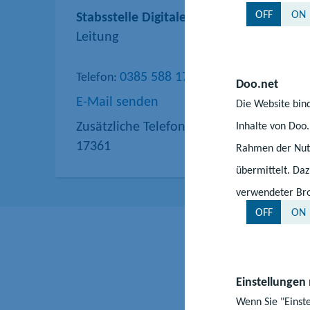
OFF
ON
Stabsstelle Digitale Landesschule MV
Leitung
0385 588 17360
Telefon:
Doo.net
E-Mail senden
Die Website bind
Zusätzliche Telefonnummern: 0385 588 
Inhalte von Doo
17361
Rahmen der Nutz
übermittelt. Da
verwendeter Bro
OFF
ON
Einstellungen
Wenn Sie "Einst