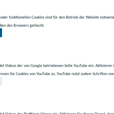
burg-Vorpommern baut eine Digitale Landesschule auf
ndschaft durch eine vollkommen neue Bildungseinricht
ule ist als Schule ohne eigenes Schulhaus gedacht und 
 oder funktionellen Cookies sind für den Betrieb der Website notwen
lgesetzes – ein vollwertiges Online-Unterrichtsangebot
ßen des Browsers gelöscht.
en Bereich entspricht die Digitale Landesschule einer
Grundschule. Das heißt, dass es getrennte Bildungsa
, das Gymnasium und die Grundschule gibt.
et Videos der von Google betriebenen Seite YouTube ein. Aktivieren 
immen Sie Cookies von YouTube zu. YouTube nutzt zudem Schriften von
et Videos der Plattform Vimeo ein. Aktivieren Sie diesen Dienst, da