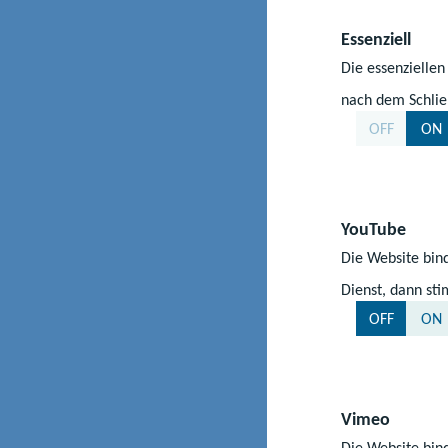
Das Land Mecklen
Essenziell
bisherige Schulla
Digitale Landessch
Die essenziellen
auf Basis des Schu
nach dem Schlie
allgemein bildend
OFF
ON
Gesamtschule mit 
Regionale Schule
YouTube
Die Website bind
Dienst, dann st
OFF
ON
Vimeo
Die Website bind