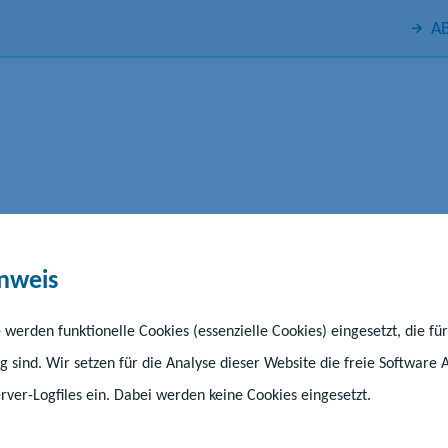
AB
Kindertagesförderung
Schule
Unte
nweis
 werden funktionelle Cookies (essenzielle Cookies) eingesetzt, die fü
g sind. Wir setzen für die Analyse dieser Website die freie Software 
igitale Landesschu
ver-Logfiles ein. Dabei werden keine Cookies eingesetzt.