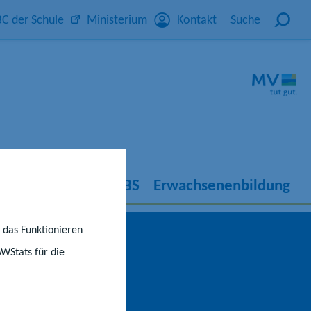
C der Schule
Ministerium
Kontakt
Suche
rricht
IQ M-V
KBS
Erwachsenenbildung
r das Funktionieren
AWStats für die
le