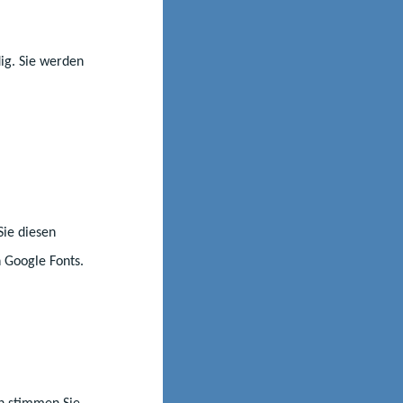
. Damit wird die
ung ergänzt. Die
soll langfristig –
dig. Sie werden
 bereitstellen. Im
 kooperativen
ngebote für die
Sie diesen
 Google Fonts.
nn stimmen Sie