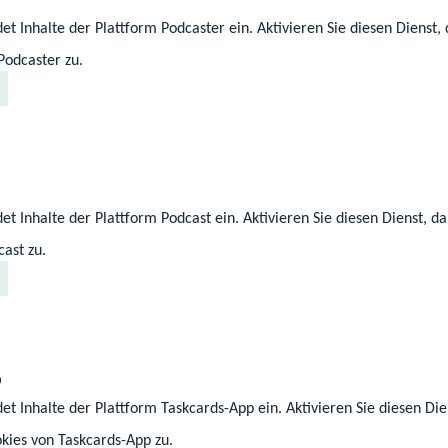
et Inhalte der Plattform Podcaster ein. Aktivieren Sie diesen Dienst
Podcaster zu.
et Inhalte der Plattform Podcast ein. Aktivieren Sie diesen Dienst, 
ast zu.
Florian Haake
p
sförderung
Schulleiter
et Inhalte der Plattform Taskcards-App ein. Aktivieren Sie diesen Die
eich
Digitale Landessschu
kies von Taskcards-App zu.