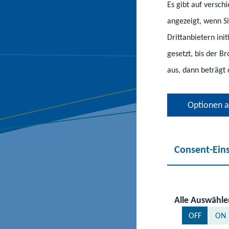
Es gibt auf versc
angezeigt, wenn Si
Drittanbietern ini
gesetzt, bis der B
aus, dann beträgt 
Optionen 
Consent-Ein
Die Digitale Lande
Mehr Informatione
mv.de/schulportr
Alle Auswähle
OFF
ON