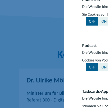
Die Website bind
Sie Cookies von 
OFF
ON
Podcast
Kontakt
Die Website bind
Cookies von Podc
OFF
ON
Dr. Ulrike Möller
Taskcards-Ap
Ministerium für Bildung und Kindertage
Die Website bind
Referat 300 - Digitalisierung im Schulber
stimmen Sie Coo