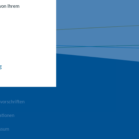
 von Ihrem
g
vorschriften
ationen
ssum