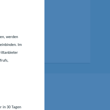
0
eren, werden
einbinden. Im
ittanbieter
frufs,
r in 30 Tagen