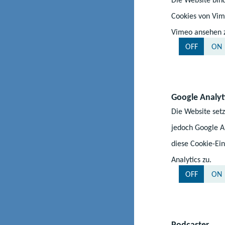
Cookies von Vim
Vimeo ansehen zu
OFF
ON
Google Analyt
Die Website setz
jedoch Google An
Auch für den Bere
diese Cookie-Ein
verwirklicht werd
Analytics zu.
Berufsbereiche ode
OFF
ON
beruflichen Schule
und Schülerinnen 
Lernfeldern und 
Erfahrungen das P
Podcaster