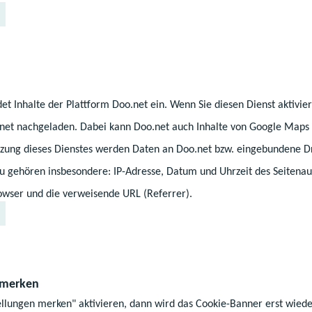
0155 650 1710
Telefon:
E-Mail senden
et Inhalte der Plattform Doo.net ein. Wenn Sie diesen Dienst aktivi
17370 und 0385 588
.net nachgeladen. Dabei kann Doo.net auch Inhalte von Google Maps 
ung dieses Dienstes werden Daten an Doo.net bzw. eingebundene Dr
zu gehören insbesondere: IP-Adresse, Datum und Uhrzeit des Seitenau
wser und die verweisende URL (Referrer).
Z
Z
Z
Auf dem Laufenden bleiben
 merken
u
u
u
ellungen merken" aktivieren, dann wird das Cookie-Banner erst wiede
r
m
m
Nach oben