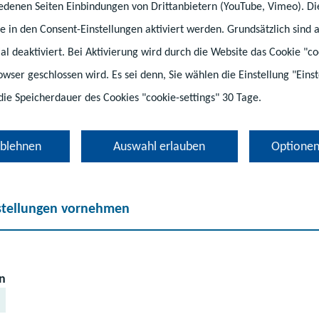
hiedenen Seiten Einbindungen von Drittanbietern (YouTube, Vimeo). D
e in den Consent-Einstellungen aktiviert werden. Grundsätzlich sind a
tial deaktiviert. Bei Aktivierung wird durch die Website das Cookie "co
rowser geschlossen wird. Es sei denn, Sie wählen die Einstellung "Ein
die Speicherdauer des Cookies "cookie-settings" 30 Tage.
ablehnen
Auswahl erlauben
Optionen
stellungen vornehmen
sschule sucht zur Zeit neue Lehrkräfte. Sind Sie intere
n finden Sie hier:
https://www.lehrer-in-
aets/75730401.
n