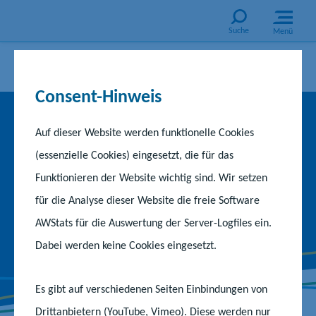
Suche
Menü
Consent-Hinweis
Start
Schule
Begabungsförderung
Außerschulische und universitär begleitete Projekte
Auf dieser Website werden funktionelle Cookies
Außerschulische und
(essenzielle Cookies) eingesetzt, die für das
Funktionieren der Website wichtig sind. Wir setzen
universitär begleitete
für die Analyse dieser Website die freie Software
Projekte
AWStats für die Auswertung der Server-Logfiles ein.
Dabei werden keine Cookies eingesetzt.
Es gibt auf verschiedenen Seiten Einbindungen von
Drittanbietern (YouTube, Vimeo). Diese werden nur