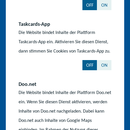
Staatliche Schulämter
OFF
ON
t
o
l
e
f
Institut für Qualitätsentwicklung
i
Taskcards-App
l
Kompetenzzentrum für Berufliche Schulen
Die Website bindet Inhalte der Plattform
Medienpädagogisches Zentrum
Taskcards-App ein. Aktivieren Sie diesen Dienst,
dann stimmen Sie Cookies von Taskcards-App zu.
Portale
OFF
ON
Karriereportal für den Schuldienst
Doo.net
Du-bist-Kita
Die Website bindet Inhalte der Plattform Doo.net
ein. Wenn Sie diesen Dienst aktivieren, werden
Karriereportal der Landesverwaltung
Inhalte von Doo.net nachgeladen. Dabei kann
Kulturportal MV
Doo.net auch Inhalte von Google Maps
Kultusministerkonferenz
einbinden. Im Rahmen der Nutzung dieses