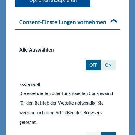
Optionen akzeptieren
©Jens Büttner
Consent-Einstellungen vornehmen
Das Juniorstudium oder Frühstudium ist ein zusätzliches
Bildungsangebot für Schülerinnen und Schüler mit besonderen
Begabungen. Grundlage für das Junior- oder Frühstudium ist
§
22 Absatz 2 des Gesetzes
über die Hochschulen des Landes
Alle Auswählen
Mecklenburg-Vorpommern in Verbindung mit den Satzungen
der Hochschulen.
OFF
ON
Essenziell
Rechtsgrundlagen und Verordnungen
Die essenziellen oder funktionellen Cookies sind
für den Betrieb der Website notwendig. Sie
Landeshochschulgesetz MV (LHG M-V)
werden nach dem Schließen des Browsers
gelöscht.