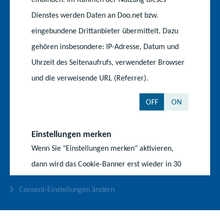
Dienstes werden Daten an Doo.net bzw.
Deutscher Bildungsserver
eingebundene Drittanbieter übermittelt. Dazu
gehören insbesondere: IP-Adresse, Datum und
Service
Uhrzeit des Seitenaufrufs, verwendeter Browser
und die verweisende URL (Referrer).
Rechtsvorschriften
OFF
ON
Publikationen
Impressum
Einstellungen merken
Datenschutz
Wenn Sie "Einstellungen merken" aktivieren,
dann wird das Cookie-Banner erst wieder in 30
Barrierefreiheit
Tagen angezeigt. Dafür wird das Cookie "cookie-
Consent-Einstellungen ändern
settings" mit einer Gültigkeit von 30 Tagen von
Ihrem Browser gespeichert.