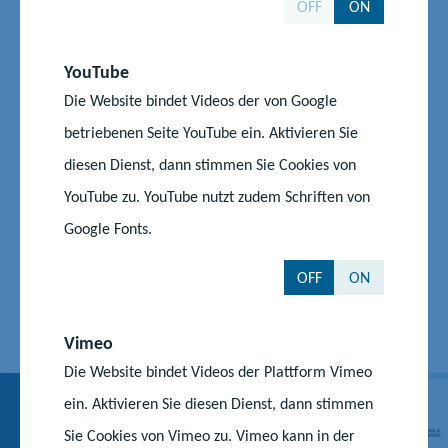
OFF
ON
Hochschulen in MV
YouTube
Die Website bindet Videos der von Google
Universität Greifswald
betriebenen Seite YouTube ein. Aktivieren Sie
Universität Rostock
diesen Dienst, dann stimmen Sie Cookies von
Hochschule Neubrandenburg
YouTube zu. YouTube nutzt zudem Schriften von
Hochschule Stralsund
Google Fonts.
Hochschule Wismar
OFF
ON
Hochschule für Musik und Theater Rostock
Vimeo
Die Website bindet Videos der Plattform Vimeo
ein. Aktivieren Sie diesen Dienst, dann stimmen
Sie Cookies von Vimeo zu. Vimeo kann in der