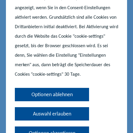
angezeigt, wenn Sie in den Consent-Einstellungen
aktiviert werden. Grundsätzlich sind alle Cookies von
In Mecklenburg-Vorpommern haben Kinder und Jugendliche
zwischen 6 und 16 Jahren die Möglichkeit, im Rahmen der
Drittanbietern initial deaktiviert. Bei Aktivierung wird
KinderUni oder JugendUni Hochschulerfahrungen zu sammeln.
durch die Website das Cookie "cookie-settings"
An den Hochschulen und Universitäten des Landes werden in
gesetzt, bis der Browser geschlossen wird. Es sei
unterschiedlichsten Fachrichtungen altersgerechte Seminare,
denn, Sie wählen die Einstellung "Einstellungen
Führungen und Vorlesungen angeboten.
merken" aus, dann beträgt die Speicherdauer des
Cookies "cookie-settings" 30 Tage.
Optionen ablehnen
Auswahl erlauben