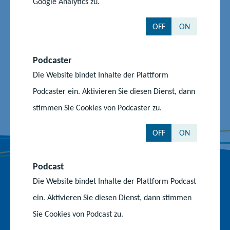
Google Analytics zu.
OFF
ON
Auf dem Laufenden bleiben
Z
Z
Z
Podcaster
u
u
u
Die Website bindet Inhalte der Plattform
r
m
m
F
I
Y
Podcaster ein. Aktivieren Sie diesen Dienst, dann
Nach oben
a
n
o
stimmen Sie Cookies von Podcaster zu.
c
s
u
e
t
T
OFF
ON
b
a
u
o
g
b
o
r
e
Podcast
k
a
-
Die Website bindet Inhalte der Plattform Podcast
Behörden und Einrichtungen
-
m
K
ein. Aktivieren Sie diesen Dienst, dann stimmen
S
-
a
Ministerium für Bildung und Kindertagesförderung
Sie Cookies von Podcast zu.
e
P
n
i
r
a