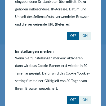
eingebundene Drittanbieter übermittelt. Dazu
Telefon:
0385 588 17682
gehören insbesondere: IP-Adresse, Datum und
E-Mail senden
Uhrzeit des Seitenaufrufs, verwendeter Browser
und die verweisende URL (Referrer).
N
OFF
ON
ä
c
h
Einstellungen merken
s
Wenn Sie "Einstellungen merken" aktivieren,
t
Auf dem Laufenden bleiben
e
dann wird das Cookie-Banner erst wieder in 30
r
Tagen angezeigt. Dafür wird das Cookie "cookie-
Z
Z
Z
S
u
u
u
l
settings" mit einer Gültigkeit von 30 Tagen von
r
m
m
i
Ihrem Browser gespeichert.
F
I
Y
d
Nach oben
e
a
n
o
OFF
ON
c
s
u