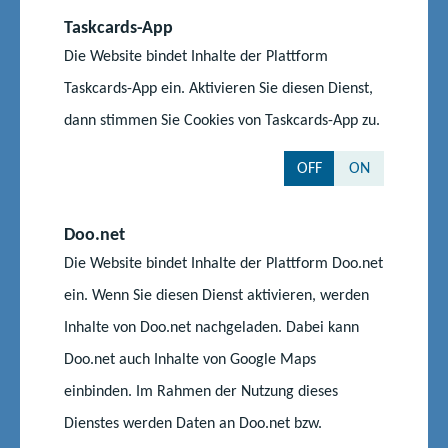
Taskcards-App
Kompetenzzentrum für berufliche Schulen
Die Website bindet Inhalte der Plattform
Qualifizierungsbeauftragte in der grundlegenden
Taskcards-App ein. Aktivieren Sie diesen Dienst,
pädagogischen Qualifikation und der Modularisierten
Qualifizierungsreihe der Seiteneinsteiger/-innen
dann stimmen Sie Cookies von Taskcards-App zu.
OFF
ON
Telefon:
0385 588 17694
E-Mail senden
Doo.net
Die Website bindet Inhalte der Plattform Doo.net
ein. Wenn Sie diesen Dienst aktivieren, werden
Sabine Schultz
Inhalte von Doo.net nachgeladen. Dabei kann
Doo.net auch Inhalte von Google Maps
Kompetenzzentrum für berufliche Schulen
Sachbearbeitung im Bereich Lehrkräfteausbildung, u.a.
einbinden. Im Rahmen der Nutzung dieses
Abrechnung
Dienstes werden Daten an Doo.net bzw.