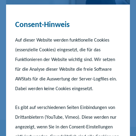
©pexels/thisisengineering
Consent-Hinweis
Neben der individuellen Betreuung fungiert das Zentrum als
zentraler Veranstaltungsort für berufliche Fachseminare, die
Auf dieser Website werden funktionelle Cookies
praxisnahe Einblicke und spezialisierte Kenntnisse in
(essenzielle Cookies) eingesetzt, die für das
verschiedenen Fachbereichen bieten. Diese Seminare fördern
Funktionieren der Website wichtig sind. Wir setzen
den Austausch von Best Practices und ermöglichen es den
für die Analyse dieser Website die freie Software
Teilnehmenden, wertvolle Netzwerke innerhalb der
Bildungslandschaft zu knüpfen.
AWStats für die Auswertung der Server-Logfiles ein.
Dabei werden keine Cookies eingesetzt.
Weitere Informationen zum Referendariat
Es gibt auf verschiedenen Seiten Einbindungen von
Drittanbietern (YouTube, Vimeo). Diese werden nur
angezeigt, wenn Sie in den Consent-Einstellungen