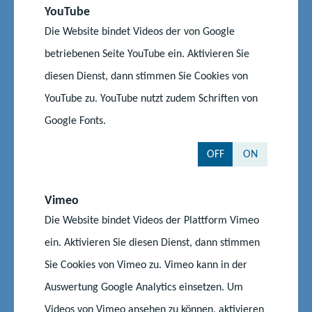
YouTube
an. Praxisorientiert werden Seiteneinsteigerinnen und
Seiteneinsteiger an die Entwicklung und Gestaltung von
Die Website bindet Videos der von Google
Unterricht herangeführt.
betriebenen Seite YouTube ein. Aktivieren Sie
diesen Dienst, dann stimmen Sie Cookies von
YouTube zu. YouTube nutzt zudem Schriften von
Google Fonts.
OFF
ON
Vimeo
Die Website bindet Videos der Plattform Vimeo
©Anne Härting
ein. Aktivieren Sie diesen Dienst, dann stimmen
Sie Cookies von Vimeo zu. Vimeo kann in der
Im Rahmen unserer Programme legen wir besonderen Wert
Auswertung Google Analytics einsetzen. Um
auf die Planung und Umsetzung von kompetenzorientierten
Videos von Vimeo ansehen zu können, aktivieren