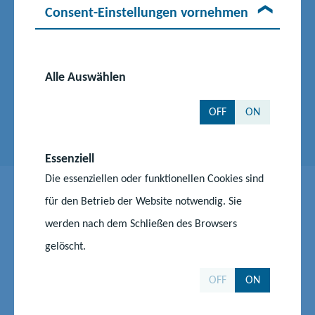
Kompetenzzentrum für berufliche Schulen
Consent-Einstellungen vornehmen
Sachbearbeitung im Bereich Lehrkräfteausbildung, u.a.
Abrechnung
Alle Auswählen
Telefon:
0385 588 17682
E-Mail senden
OFF
ON
Essenziell
Die essenziellen oder funktionellen Cookies sind
für den Betrieb der Website notwendig. Sie
Seiteneinstieg
werden nach dem Schließen des Browsers
gelöscht.
Für Fachkräfte, die im Seiteneinstieg den Weg in den
Lehrberuf suchen, bieten wir zwei auf einander aufbauende
OFF
ON
Qualifizierungsreihen an: die Grundlegende Pädagogische
Qualifizierung (1) und die Modulare Qualifizierungsreihe (2)