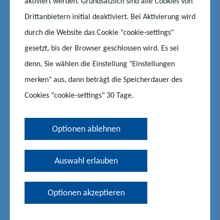
aktiviert werden. Grundsätzlich sind alle Cookies von
Kontakt
Drittanbietern initial deaktiviert. Bei Aktivierung wird
durch die Website das Cookie "cookie-settings"
gesetzt, bis der Browser geschlossen wird. Es sei
Christine Richter
denn, Sie wählen die Einstellung "Einstellungen
Kompetenzzentrum für berufliche Schulen
merken" aus, dann beträgt die Speicherdauer des
Koordinierung Fachleiter/-innen bzw. Referent/-innen
Cookies "cookie-settings" 30 Tage.
in der Begleitung des Vorbereitungsdienstes
Optionen ablehnen
Telefon:
0385 588 17693
E-Mail senden
Auswahl erlauben
Optionen akzeptieren
Sabine Schultz