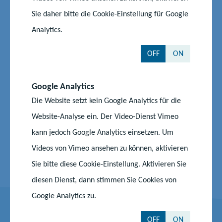
Unterricht und eine geeignete Methodenwahl, der den
Sie daher bitte die Cookie-Einstellung für Google
individuellen Lernbedürfnissen der Schülerinnen und Schüler
Analytics.
gerecht wird. Die Gestaltung von ansprechenden und
effektiven Lernumgebungen steht dabei im Vordergrund.
OFF
ON
Unsere Kurse vermitteln zudem fundierte pädagogische
Grundlagen und den gezielten Einsatz moderner Medien, um
den Unterricht interaktiv und zeitgemäß zu gestalten. So
Google Analytics
werden die Teilnehmenden optimal auf ihre Rolle als
Die Website setzt kein Google Analytics für die
Lehrkräfte vorbereitet und befähigt, qualitativ hochwertigen
Website-Analyse ein. Der Video-Dienst Vimeo
Unterricht zu planen und anzubieten.
kann jedoch Google Analytics einsetzen. Um
Weitere Informationen zum Seiten- und Quereinstieg
Videos von Vimeo ansehen zu können, aktivieren
Sie bitte diese Cookie-Einstellung. Aktivieren Sie
diesen Dienst, dann stimmen Sie Cookies von
Google Analytics zu.
Kontakt
OFF
ON