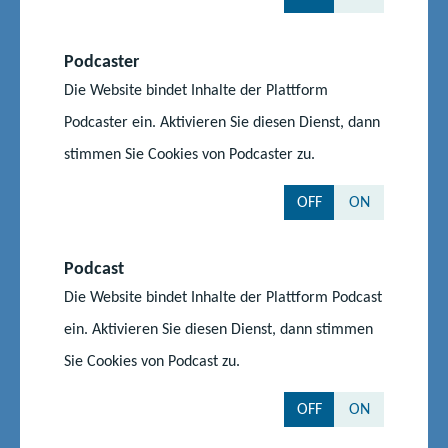
Podcaster
Jörg Seemann
Die Website bindet Inhalte der Plattform
Podcaster ein. Aktivieren Sie diesen Dienst, dann
Kompetenzzentrum für berufliche Schulen
stimmen Sie Cookies von Podcaster zu.
Koordinierung/Gestaltung der Teams der
grundlegenden pädagogischen Qualifikation;
OFF
ON
Modularisierte Qualifikationsreihe der
Seiteneinsteiger/-innen
Podcast
Die Website bindet Inhalte der Plattform Podcast
Telefon:
0385 588 17692
ein. Aktivieren Sie diesen Dienst, dann stimmen
E-Mail senden
Sie Cookies von Podcast zu.
OFF
ON
Antje von Pressentin