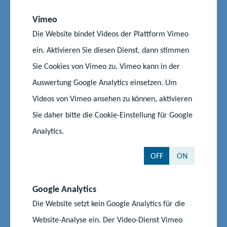
und der kommunalen Spitzenverbände, Vertreterinnen und
Vertreter der Schulen in freier Trägerschaft, der Kirchen und
Vimeo
der Organisationen der Arbeitgeber- und
Die Website bindet Videos der Plattform Vimeo
Arbeitnehmerverbände.
ein. Aktivieren Sie diesen Dienst, dann stimmen
Sie Cookies von Vimeo zu. Vimeo kann in der
Die Bildungsministerin beruft den Landesschulbeirat jeweils
Auswertung Google Analytics einsetzen. Um
für eine Dauer von zwei Jahren. Der Vorstand des
Landesschulbeirats Mecklenburg-Vorpommern hat sich im
Videos von Vimeo ansehen zu können, aktivieren
Februar 2025 für die Amtszeit bis Februar 2027 neu
Sie daher bitte die Cookie-Einstellung für Google
konstituiert. Peter Todt, amtierender Hauptgeschäftsführer
Analytics.
der IHK zu Schwerin und Geschäftsbereichsleiter Aus- und
Weiterbildung, wurde erneut zum neuen Vorsitzenden
OFF
ON
gewählt. Als seine Stellvertretung werden ihn Kai Gusek von
der Schulstiftung der Evangelisch-Lutherischen Kirche in
Google Analytics
Norddeutschland und Torsten Zarnikow vom Landeselternrat
unterstützen.
Die Website setzt kein Google Analytics für die
Website-Analyse ein. Der Video-Dienst Vimeo