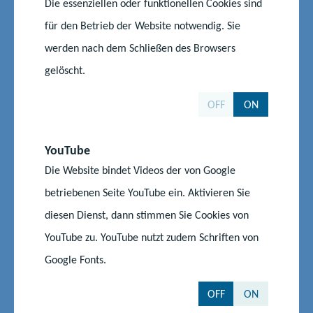
Die essenziellen oder funktionellen Cookies sind
für den Betrieb der Website notwendig. Sie
werden nach dem Schließen des Browsers
gelöscht.
©Adobe Firefly Image 3
OFF
ON
Landesschulbeirat
YouTube
Die Website bindet Videos der von Google
Der Landesschulbeirat berät die oberste Schulbehörde bei
allen Angelegenheiten von grundlegender Bedeutung für die
betriebenen Seite YouTube ein. Aktivieren Sie
Schule. Mitglieder im Landesschulbeirat sind Verbände der
diesen Dienst, dann stimmen Sie Cookies von
Lehrkräfte, Eltern, Schülerinnen und Schüler, Vertreterinnen
YouTube zu. YouTube nutzt zudem Schriften von
und Vertreter aus den Bereichen der Hochschulen, der
Google Fonts.
Industrie- und Handelskammern, Handwerkskammern und der
Landwirtschaftskammer, Vertreterinnen und Vertreter des
OFF
ON
Landesausschusses für Berufsbildung, des Landesjugendrings