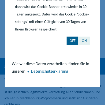
dann wird das Cookie-Banner erst wieder in 30
Tagen angezeigt. Dafür wird das Cookie "cookie-
settings" mit einer Gültigkeit von 30 Tagen von
Ihrem Browser gespeichert.
OFF
ON
Wie wir diese Daten verarbeiten, finden Sie in
Landesschülerrat Mecklenburg-Vorpommern
unserer
Datenschutzerklärung
Der Landesschülerrat vertritt die Interessen der Schülerinnen
und Schüler in der Öffentlichkeit und gegenüber Institutionen. Er
ist die gesetzlich legitimierte Vertretung aller Schülerinnen und
Schüler in Mecklenburg-Vorpommern und setzt sich für deren
Rechte ein.