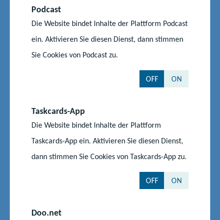
N.N.
Podcast
Die Website bindet Inhalte der Plattform Podcast
Geschäftsstelle des Landesschülerrats beim
ein. Aktivieren Sie diesen Dienst, dann stimmen
Ministerium für Bildung und Kindertagesförderung
Sie Cookies von Podcast zu.
OFF
ON
Telefon:
0385 588 17404
E-Mail senden
Taskcards-App
Die Website bindet Inhalte der Plattform
Taskcards-App ein. Aktivieren Sie diesen Dienst,
Lisa-Marie Marz
dann stimmen Sie Cookies von Taskcards-App zu.
OFF
ON
Geschäftsstelle des Landeselternrats beim
Ministerium für Bildung und Kindertagesförderung
Doo.net