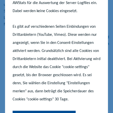
AWStats für die Auswertung der Server-Logfiles ein.
und Verwaltungsvorschriften, die die schulischen Interessen der
Dabei werden keine Cookies eingesetzt.
Schülerinnen und Schüler berühren, angehört. Für den
Landesschülerrat gibt es eine Geschäftsstelle im Ministerium
für Bildung und Kindertagesförderung.
Es gibt auf verschiedenen Seiten Einbindungen von
Drittanbietern (YouTube, Vimeo). Diese werden nur
Schema als PDF-Datei zum Herunterladen und
angezeigt, wenn Sie in den Consent-Einstellungen
Ausdrucken
aktiviert werden. Grundsätzlich sind alle Cookies von
Drittanbietern initial deaktiviert. Bei Aktivierung wird
V
N
durch die Website das Cookie "cookie-settings"
o
ä
r
c
gesetzt, bis der Browser geschlossen wird. Es sei
h
h
Mitreden und mitgestalten: Einfach
denn, Sie wählen die Einstellung "Einstellungen
e
s
wählen!
r
t
merken" aus, dann beträgt die Speicherdauer des
i
e
Cookies "cookie-settings" 30 Tage.
g
r
Die nachfolgend zusammengestellten Vorlagen unterstützen
e
S
r
l
bei der Durchführung der Wahlen in den Schulen, den