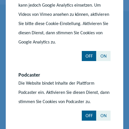
kann jedoch Google Analytics einsetzen. Um
Videos von Vimeo ansehen zu können, aktivieren
Kontakt
Sie bitte diese Cookie-Einstellung. Aktivieren Sie
diesen Dienst, dann stimmen Sie Cookies von
Google Analytics zu.
Maren Skroblien
OFF
ON
Ministerium für Bildung und Kindertagesförderung
Referat 400 - Grundsatz- und Aufsichtsangelegenheiten
Podcaster
der schulischen Mitwirkungsgremien
Die Website bindet Inhalte der Plattform
Podcaster ein. Aktivieren Sie diesen Dienst, dann
Telefon:
0385 588 17401
stimmen Sie Cookies von Podcaster zu.
E-Mail senden
OFF
ON