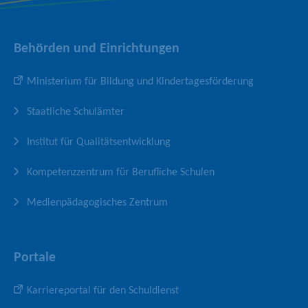
o
g
b
o
r
e
k
a
-
Behörden und Einrichtungen
-
m
K
S
-
a
Ministerium für Bildung und Kindertagesförderung
e
P
n
i
r
a
Staatliche Schulämter
t
o
l
e
f
Institut für Qualitätsentwicklung
i
l
Kompetenzzentrum für Berufliche Schulen
Medienpädagogisches Zentrum
Portale
Karriereportal für den Schuldienst