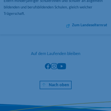
Eltern minderjähriger Schülerinnen und Schüler an allgemein
bildenden und berufsbildenden Schulen, gleich welcher
Trägerschaft.
Zum Landeselternrat
Auf dem Laufenden bleiben
Z
Z
Z
u
u
u
r
m
m
F
I
Y
Nach oben
a
n
o
c
s
u
e
t
T
b
a
u