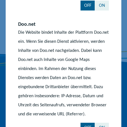
OFF
ON
Z
Z
Z
u
u
u
r
m
m
Doo.net
F
I
Y
Nach oben
Die Website bindet Inhalte der Plattform Doo.net
a
n
o
ein. Wenn Sie diesen Dienst aktivieren, werden
c
s
u
e
t
T
Inhalte von Doo.net nachgeladen. Dabei kann
b
a
u
Doo.net auch Inhalte von Google Maps
o
g
b
einbinden. Im Rahmen der Nutzung dieses
o
r
e
k
a
-
Dienstes werden Daten an Doo.net bzw.
Behörden und Einrichtungen
-
m
K
eingebundene Drittanbieter übermittelt. Dazu
S
-
a
Ministerium für Bildung und Kindertagesförderung
gehören insbesondere: IP-Adresse, Datum und
e
P
n
i
r
a
Uhrzeit des Seitenaufrufs, verwendeter Browser
Staatliche Schulämter
t
o
l
und die verweisende URL (Referrer).
e
f
Institut für Qualitätsentwicklung
i