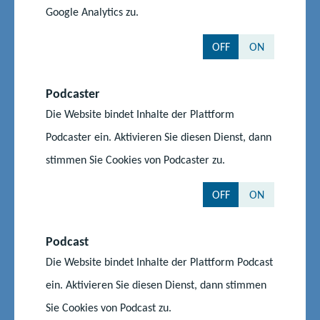
l
d
Google Analytics zu.
Löcknitz
17321 Löcknitz
i
e
d
OFF
ON
Grundschule Mewegen
Ahornstraße 167
e
17322
Rothenklempenow
Podcaster
OT Mewegen
Die Website bindet Inhalte der Plattform
Podcaster ein. Aktivieren Sie diesen Dienst, dann
Grundschule Penkun
Am Deputatenbruch 6
17328 Penkun
stimmen Sie Cookies von Podcaster zu.
Europäische
Lindenstraße 112
OFF
ON
Gesamtschule Insel
17419 Ahlbeck
Usedom
Podcast
Regionale Schule "Käthe
Mühlenstraße 8d
Die Website bindet Inhalte der Plattform Podcast
Kollwitz" Anklam
17389 Anklam
ein. Aktivieren Sie diesen Dienst, dann stimmen
Sie Cookies von Podcast zu.
Regionale Schule mit
Schulstraße 4