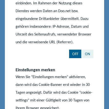
Gymnasium Löcknitz
5-6
einbinden. Im Rahmen der Nutzung dieses
17321 Löcknitz
Dienstes werden Daten an Doo.net bzw.
eingebundene Drittanbieter übermittelt. Dazu
Gymnasium "Oskar
Grünstraße 63
gehören insbesondere: IP-Adresse, Datum und
Picht" Pasewalk
17309 Pasewalk
Uhrzeit des Seitenaufrufs, verwendeter Browser
Greifen-Gymnasium
Apfelallee 2
und die verweisende URL (Referrer).
Ueckermünde
17373 Ueckermünde
OFF
ON
Regionale Schule
Rudolf-Virchow-Straße
"Adolph Diesterweg"
23
Stralsund
18435 Stralsund
Einstellungen merken
Wenn Sie "Einstellungen merken" aktivieren,
Gymnasium Carolinum
Louisenstraße 30
dann wird das Cookie-Banner erst wieder in 30
17235 Neustrelitz
Tagen angezeigt. Dafür wird das Cookie "cookie-
Evangelische
Grünstraße 63
settings" mit einer Gültigkeit von 30 Tagen von
Grundschule mit
17309 Pasewalk
Ihrem Browser gespeichert.