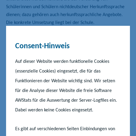
Schülerinnen und Schülern nichtdeutscher Herkunftssprache
dienen; dazu gehören auch herkunftssprachliche Angebote.
Die konkrete Umsetzung liegt bei der Schule.
Herkunftssprachliche Angebote können im Zeugnis durch
entsprechende Vermerke dokumentiert werden.
Consent-Hinweis
Zum Rahmenplan Polnisch
Auf dieser Website werden funktionelle Cookies
Verordnung über die Durchführung von
(essenzielle Cookies) eingesetzt, die für das
Feststellungsprüfungen
Funktionieren der Website wichtig sind. Wir setzen
Ganztägiges Lernen
für die Analyse dieser Website die freie Software
AWStats für die Auswertung der Server-Logfiles ein.
Dabei werden keine Cookies eingesetzt.
Es gibt auf verschiedenen Seiten Einbindungen von