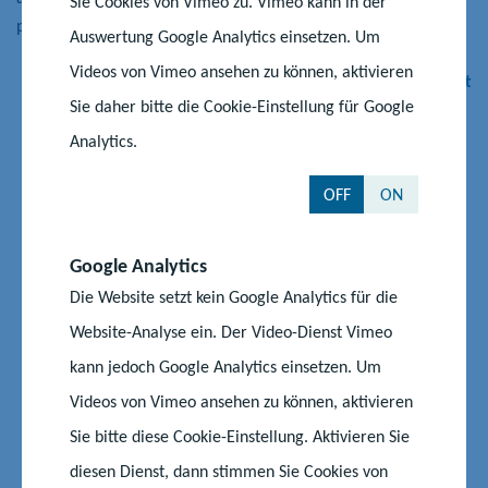
Sie Cookies von Vimeo zu. Vimeo kann in der
polnische Abitur – das ist in Deutschland einmalig.
Auswertung Google Analytics einsetzen. Um
Videos von Vimeo ansehen zu können, aktivieren
Zum Schulporträt
Sie daher bitte die Cookie-Einstellung für Google
Analytics.
OFF
ON
V
N
Google Analytics
o
ä
r
c
Die Website setzt kein Google Analytics für die
h
h
Schulen mit Polnischangeboten
Website-Analyse ein. Der Video-Dienst Vimeo
e
s
r
t
kann jedoch Google Analytics einsetzen. Um
i
e
Videos von Vimeo ansehen zu können, aktivieren
g
r
Schulname
Adresse
e
S
Sie bitte diese Cookie-Einstellung. Aktivieren Sie
r
l
diesen Dienst, dann stimmen Sie Cookies von
Grundschule "Am See"
Am See 10
S
i