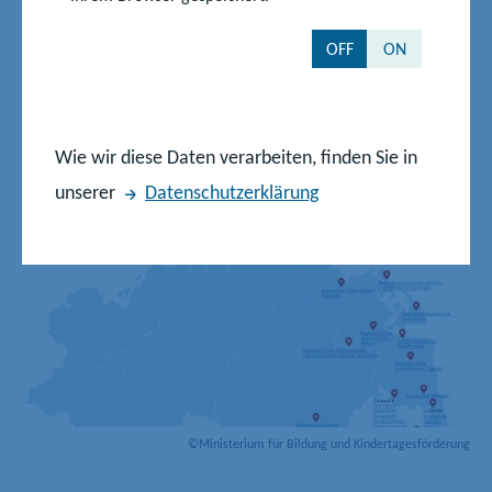
Orientierungsstufe
Pasewalk
OFF
ON
Grundschule "Käthe
Knopfstraße 25
Kollwitz" Greifswald
17489 Greifswald
Wie wir diese Daten verarbeiten, finden Sie in
unserer
Datenschutzerklärung
©Ministerium für Bildung und Kindertagesförderung