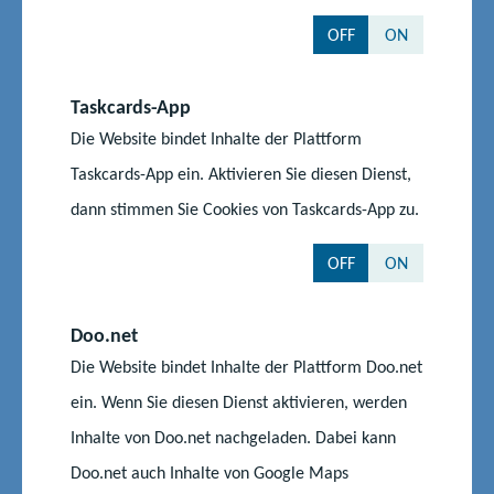
Grundschule "Heinrich
17449 Karlshagen
OFF
ON
Heine" Karlshagen
Regionale Schule mit
Schulstraße 8
Taskcards-App
Grundschule "Johann-
17392 Spantekow
Die Website bindet Inhalte der Plattform
Christoph Adelung"
Taskcards-App ein. Aktivieren Sie diesen Dienst,
Spantekow
dann stimmen Sie Cookies von Taskcards-App zu.
Regionale Schule "Ernst
Luckower Straße 6a
OFF
ON
Thälmann" Eggesin
17367 Eggesin
Regionale Schule
Am See 9
Doo.net
Löcknitz
17321 Löcknitz
Die Website bindet Inhalte der Plattform Doo.net
Regionale Schule Penkun
Stettiner Tor 4
ein. Wenn Sie diesen Dienst aktivieren, werden
17328 Penkun
Inhalte von Doo.net nachgeladen. Dabei kann
Doo.net auch Inhalte von Google Maps
Deutsch-Polnisches
Friedrich-Engels-Straße