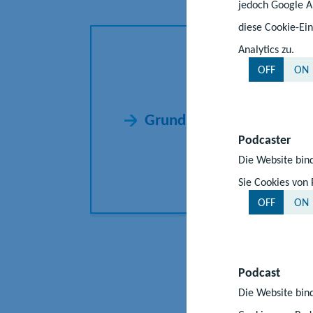
jedoch Google An
diese Cookie-Ein
Analytics zu.
OFF
ON
Grundschule
Podcaster
Die Website bind
Sie Cookies von 
OFF
ON
Podcast
Die Website bind
Besondere