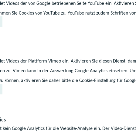
nicht nur Fachwissen gefragt, sondern auch das Zurecht
et Videos der von Google betriebenen Seite YouTube ein. Aktivieren 
n Welt mit ihren ständigen Veränderungen.
immen Sie Cookies von YouTube zu. YouTube nutzt zudem Schriften von
et Videos der Plattform Vimeo ein. Aktivieren Sie diesen Dienst, da
eo zu. Vimeo kann in der Auswertung Google Analytics einsetzen. U
 können, aktivieren Sie daher bitte die Cookie-Einstellung für Googl
ics
m Überblick
t kein Google Analytics für die Website-Analyse ein. Der Video-Dien