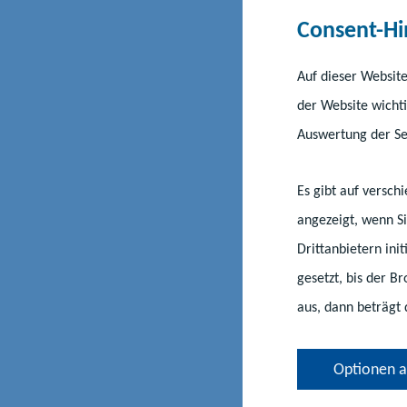
alle
Schultypen
a
Consent-Hi
Hinzu kommen noc
Auf dieser Website
der Website wichti
Auswertung der Ser
Es gibt auf versc
angezeigt, wenn Si
Drittanbietern ini
gesetzt, bis der B
aus, dann beträgt 
Optionen 