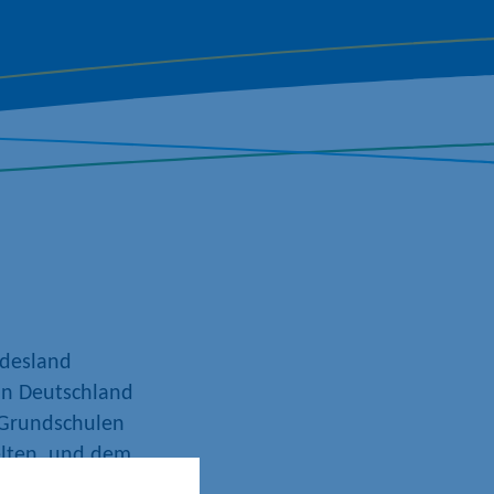
ndesland
 in Deutschland
Grundschulen
elten,
und
dem
eich
beinhaltet