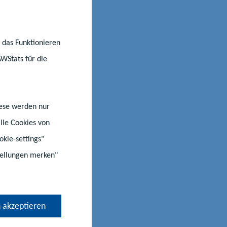
hluss
bewirken.
 Schulen.
r das Funktionieren
AWStats für die
iese werden nur
lle Cookies von
okie-settings"
stellungen merken"
 akzeptieren