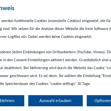
b
der
fünften
Klasse,
die
einen
allgemeinen
Schulabsc
nweis
h die berufsvorbereitenden und berufsbegleitenden
 werden funktionelle Cookies (essenzielle Cookies) eingesetzt, die fü
g sind. Wir setzen für die Analyse dieser Website die freie Software 
ver-Logfiles ein. Dabei werden keine Cookies eingesetzt.
hiedenen Seiten Einbindungen von Drittanbietern (YouTube, Vimeo). D
e in den Consent-Einstellungen aktiviert werden. Grundsätzlich sind a
tial deaktiviert. Bei Aktivierung wird durch die Website das Cookie "co
rowser geschlossen wird. Es sei denn, Sie wählen die Einstellung "Ein
die Speicherdauer des Cookies "cookie-settings" 30 Tage.
ablehnen
Auswahl erlauben
Optionen