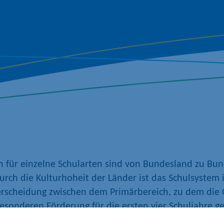
 für einzelne Schularten sind von Bundesland zu Bu
Durch die Kulturhoheit der Länder ist das Schulsystem
erscheidung
zwischen
dem
Primärbereich, zu
dem
die
besonderen Förderung
für
die
ersten
vier
Schuljahre
g
ist
allen
Bundesländern
gemeinsam. Der Sekundärber