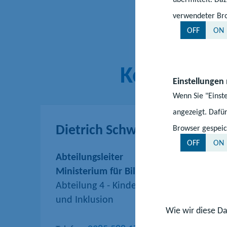
verwendeter Bro
OFF
ON
Kontakt
Einstellungen
Wenn Sie "Einst
angezeigt. Dafür
Dietrich Schwarz
Browser gespeic
OFF
ON
Abteilungsleiter
Ministerium für Bildung und Kindertage
Abteilung 4 - Kindertagesförderung, all
und Inklusion
Wie wir diese Da