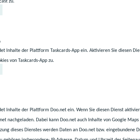
ast zu.
l
rnen
rnen
p
et Inhalte der Plattform Taskcards-App ein. Aktivieren Sie diesen Die
kies von Taskcards-App zu.
erung
glish)
 Kindern aus Schaustellerfamilien und Familien ander
et Inhalte der Plattform Doo.net ein. Wenn Sie diesen Dienst aktivi
.net nachgeladen. Dabei kann Doo.net auch Inhalte von Google Maps 
ung dieses Dienstes werden Daten an Doo.net bzw. eingebundene Dr
zu gehören insbesondere: IP-Adresse, Datum und Uhrzeit des Seitenau