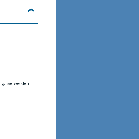
©Adobe Stock
g-
dig. Sie werden
lässig. Je nach
n den Schularten
en Weg erfolgreich
iedliche
en vielfältigen
eren Lebensweg zu