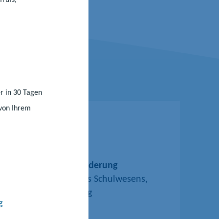
r in 30 Tagen
 von Ihrem
ung und Kindertagesförderung
atzangelegenheiten des Schulwesens,
nd Lehrkräftegewinnung
g