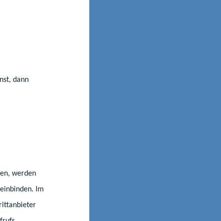
nst, dann
er beruflich
eren, werden
einbinden. Im
ittanbieter
frufs,