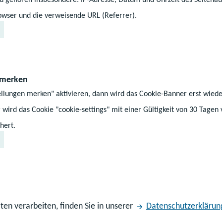
wser und die verweisende URL (Referrer).
 merken
ellungen merken" aktivieren, dann wird das Cookie-Banner erst wiede
 wird das Cookie "cookie-settings" mit einer Gültigkeit von 30 Tagen
Thomas Jackl
hert.
Abteilungsleiter
sförderung
Ministerium für Bild
gemein bildende Schule
Abteilung 2 - Grunds
berufliche Schulen u
ten verarbeiten, finden Sie in unserer
Datenschutzerklärun