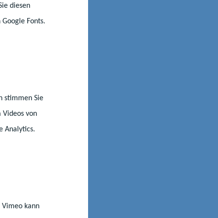
finden in einer
Sie diesen
 Google Fonts.
nn stimmen Sie
m Videos von
e Analytics.
©WERK3
st Vimeo kann