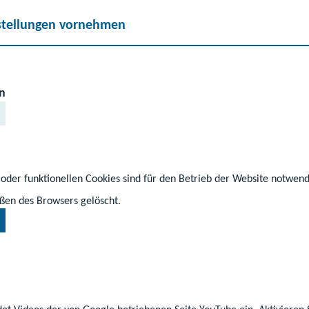
stellungen vornehmen
n
 oder funktionellen Cookies sind für den Betrieb der Website notwen
ßen des Browsers gelöscht.
ння навчання в школі в землі Мекленбург-Пере
йного визнання не застосовується. Рішення про
ої школи приймається керівництвом школи післ
собами, наділеними батьківськими правами, або