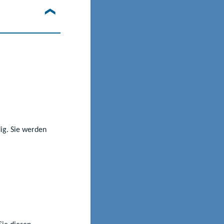
dig. Sie werden
©Pixabay
дня Померанія
 зарахування до
я попереднього
 безпосередньо з