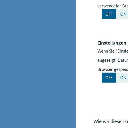
довідка на під
verwendeter Bro
вимушених пере
OFF
ON
довідка на під
Бланк заяви
Einstellungen
Wenn Sie "Einst
angezeigt. Dafür
Офіційне засвід
Browser gespeic
органах міста чи
OFF
ON
Переклади можут
або офіційно за
Переклад німец
Wie wir diese Da
є офіційно приз