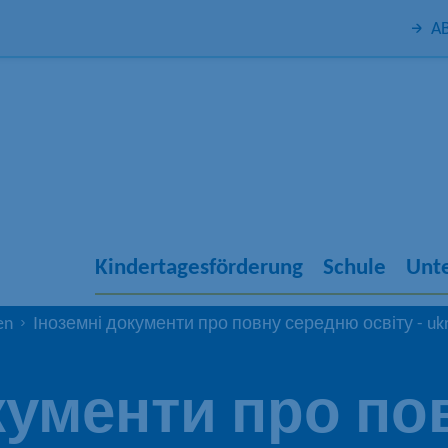
AB
Kindertagesförderung
Schule
Unte
en
Іноземні документи про повну середню освіту - ukr
кументи про п