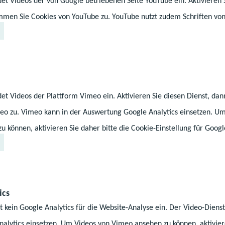
et Videos der von Google betriebenen Seite YouTube ein. Aktivieren 
ем.
immen Sie Cookies von YouTube zu. YouTube nutzt zudem Schriften von
жливе лише в тому випадку, якщо іноземний док
не є еквівалентним документу про освіту федера
едня Померанія. Заява на визнання документа п
ільній письмовій формі до Міністерства освіти т
ми землі Мекленбург-Передня Померанія.
et Videos der Plattform Vimeo ein. Aktivieren Sie diesen Dienst, da
eo zu. Vimeo kann in der Auswertung Google Analytics einsetzen. U
 können, aktivieren Sie daher bitte die Cookie-Einstellung für Googl
и про повну середн
 за кордоном, може 
ics
еквівалентними одн
t kein Google Analytics für die Website-Analyse ein. Der Video-Dien
alytics einsetzen. Um Videos von Vimeo ansehen zu können, aktiviere