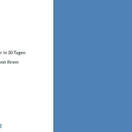
у про
 якщо застосовно;
стосовно.
r in 30 Tagen
 von Ihrem
установах або
дача оригіналу
ою мовою.
екладачем, який
g
що переклад