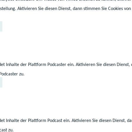
их нижче трьом до
stellung. Aktivieren Sie diesen Dienst, dann stimmen Sie Cookies von
у:
тестат професійної зрілості)
et Inhalte der Plattform Podcaster ein. Aktivieren Sie diesen Dienst
e
(атестат про загальну середню осв
Podcaster zu.
angsberechtigung
(документ про освіт
на вступ до вищого навчального за
et Inhalte der Plattform Podcast ein. Aktivieren Sie diesen Dienst, 
ast zu.