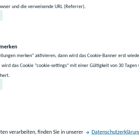
твердження статусу біженця відповідно до Закон
wser und die verweisende URL (Referrer).
селенців і біженців (
Bundesvertriebenengesetz
),
твердження факту зміни імені/прізвища, якщо за
 merken
ellungen merken" aktivieren, dann wird das Cookie-Banner erst wiede
 wird das Cookie "cookie-settings" mit einer Gültigkeit von 30 Tagen
чення можна провести, наприклад, у державних 
hert.
 округу або в нотаріусів.
ь бути розглянуті лише за наявності в перекла
свідченої копії документа, викладеного іноземн
ькою мовою має бути виконаний письмовим пер
ten verarbeiten, finden Sie in unserer
Datenschutzerklärun
наченим і присяжним у Німеччині (або в ЄС). Як