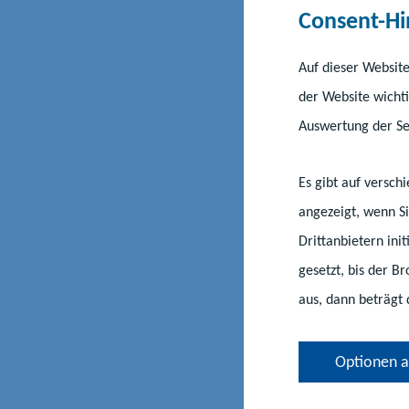
про ос
Consent-Hi
провед
Auf dieser Website
der Website wichti
федера
Auswertung der Ser
Перед
Es gibt auf versc
angezeigt, wenn Si
Процедура офіці
Drittanbietern ini
документів про 
gesetzt, bis der B
освіти в країні ї
aus, dann beträgt 
Optionen 