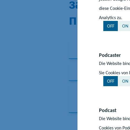
зазначен
diese Cookie-Ein
про освіт
Analytics zu.
OFF
ON
Berufsreife
(а
Podcaster
Die Website bind
Mittlere Reif
Sie Cookies von 
OFF
ON
Hochschulzug
дає право 
Podcast
Die Website bind
Cookies von Podc