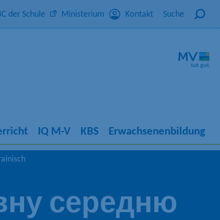
C der Schule
Ministerium
Kontakt
Suche
rricht
IQ M-V
KBS
Erwachsenenbildung
ainisch
овну середню