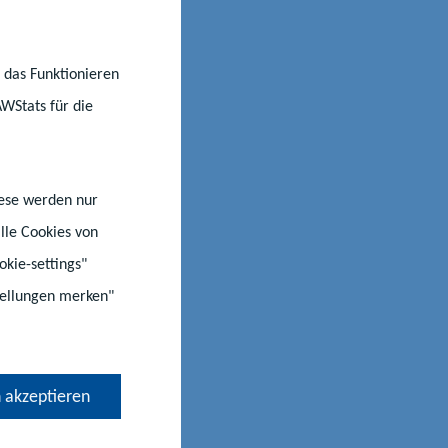
ви на
и у
r das Funktionieren
AWStats für die
нбург-
iese werden nur
lle Cookies von
цтв про освіту/
okie-settings"
ї середньої
stellungen merken"
 akzeptieren