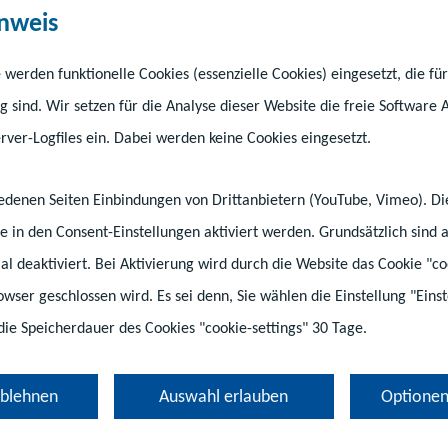
віту та подання зая
nweis
ення цієї процедур
 werden funktionelle Cookies (essenzielle Cookies) eingesetzt, die fü
g sind. Wir setzen für die Analyse dieser Website die freie Software 
льній землі Мекле
ver-Logfiles ein. Dabei werden keine Cookies eingesetzt.
ня Померанія
hiedenen Seiten Einbindungen von Drittanbietern (YouTube, Vimeo). D
e in den Consent-Einstellungen aktiviert werden. Grundsätzlich sind a
йного визнання проводиться для іноземних свідо
tial deaktiviert. Bei Aktivierung wird durch die Website das Cookie "co
освіту, які підтверджують факт отримання повно
rowser geschlossen wird. Es sei denn, Sie wählen die Einstellung "Ein
х видачі.
die Speicherdauer des Cookies "cookie-settings" 30 Tage.
ablehnen
Auswahl erlauben
Optionen