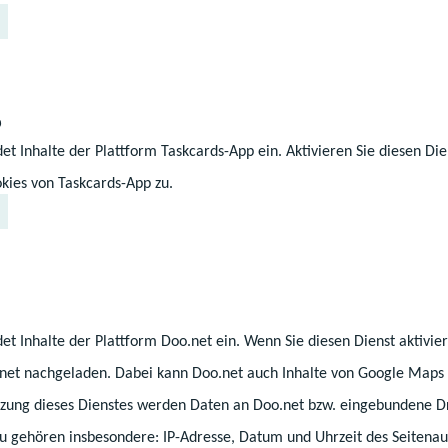
дура подання заяви
 процедури визнання необхідно надіслати пошт
тою) такі документи:
p
et Inhalte der Plattform Taskcards-App ein. Aktivieren Sie diesen Die
анк заяви;
kies von Taskcards-App zu.
соби;
дка про реєстрацію за місцем проживання (у яко
 місця проживання/постійного перебування в зе
нія, видана не пізніше, ніж за 6 місяців);
в табличній формі (лише щодо освітнього шляху)
et Inhalte der Plattform Doo.net ein. Wenn Sie diesen Dienst aktivi
дчена копія перекладу свідоцтва про освіту з до
.net nachgeladen. Dabei kann Doo.net auch Inhalte von Google Maps 
емного свідоцтва про освіту або іншого документ
ung dieses Dienstes werden Daten an Doo.net bzw. eingebundene Dr
 присяжним перекладачем у Німеччині);
zu gehören insbesondere: IP-Adresse, Datum und Uhrzeit des Seitenau