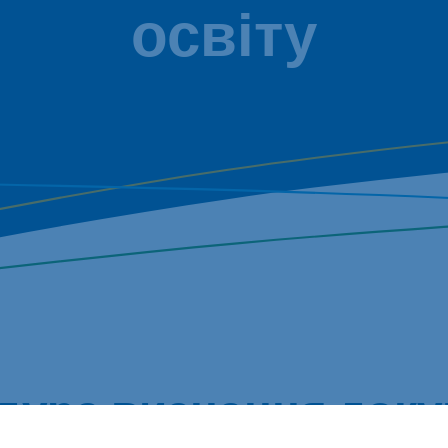
освіту
дура визнання доку