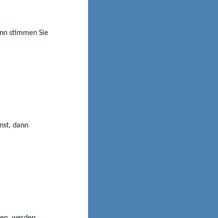
 Landes­
 Jugend forscht
dann stimmen Sie
sveranstaltungen
ivaten
Vorständin der
ungsleistung im
schland
nst, dann
 Engagement
ring hinausgeht,
nd ist zugleich
ik.“
eren, werden