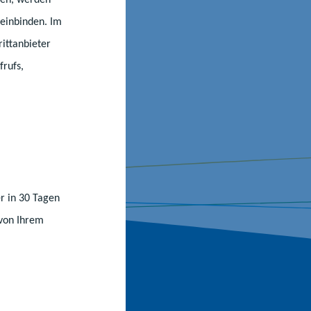
einbinden. Im
ittanbieter
frufs,
r in 30 Tagen
 von Ihrem