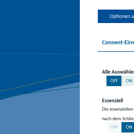
Optionen 
Consent-Ein
Alle Auswähle
OFF
ON
Essenziell
Die essenziellen
nach dem Schlie
31.01.2025
|
#Le
OFF
ON