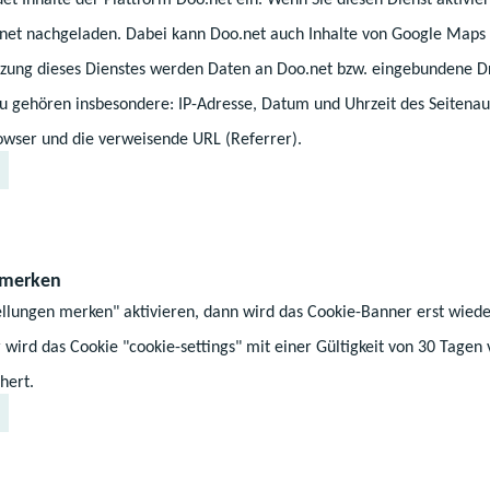
.net nachgeladen. Dabei kann Doo.net auch Inhalte von Google Maps 
ung dieses Dienstes werden Daten an Doo.net bzw. eingebundene Dr
Z
Z
Z
Auf dem Laufenden bleiben
zu gehören insbesondere: IP-Adresse, Datum und Uhrzeit des Seitenau
u
u
u
wser und die verweisende URL (Referrer).
r
m
m
Nach oben
F
I
Y
a
n
o
c
s
u
e
t
T
 merken
b
a
u
ellungen merken" aktivieren, dann wird das Cookie-Banner erst wiede
o
g
b
 wird das Cookie "cookie-settings" mit einer Gültigkeit von 30 Tagen
o
r
e
hert.
k
a
-
-
m
K
S
-
a
Portale
Service