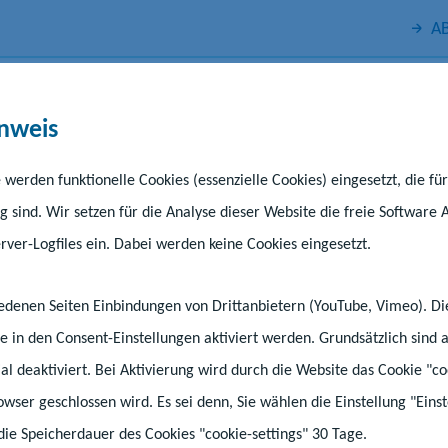
AB
nweis
 werden funktionelle Cookies (essenzielle Cookies) eingesetzt, die fü
g sind. Wir setzen für die Analyse dieser Website die freie Software 
ver-Logfiles ein. Dabei werden keine Cookies eingesetzt.
Kindertagesförderung
Schule
Unte
hiedenen Seiten Einbindungen von Drittanbietern (YouTube, Vimeo). D
äumsrunde starten
e in den Consent-Einstellungen aktiviert werden. Grundsätzlich sind a
tial deaktiviert. Bei Aktivierung wird durch die Website das Cookie "co
-Wettbewerbe der
rowser geschlossen wird. Es sei denn, Sie wählen die Einstellung "Ein
die Speicherdauer des Cookies "cookie-settings" 30 Tage.