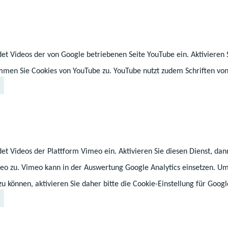
 „Macht aus Fragen Antworten“ beginnen in der ko
er 60. Runde von Jugend forscht. Die Jungforscheri
entieren ihre kreativen Projekte zunächst bei den
ben im ganzen Bundesgebiet einer Jury und der Öffent
et Videos der von Google betriebenen Seite YouTube ein. Aktivieren 
on Deutschlands bekanntestem Nachwuchswettbewerb
immen Sie Cookies von YouTube zu. YouTube nutzt zudem Schriften von
junge MINT-Talente an.
et Videos der Plattform Vimeo ein. Aktivieren Sie diesen Dienst, da
eo zu. Vimeo kann in der Auswertung Google Analytics einsetzen. U
 können, aktivieren Sie daher bitte die Cookie-Einstellung für Googl
©Stiftun