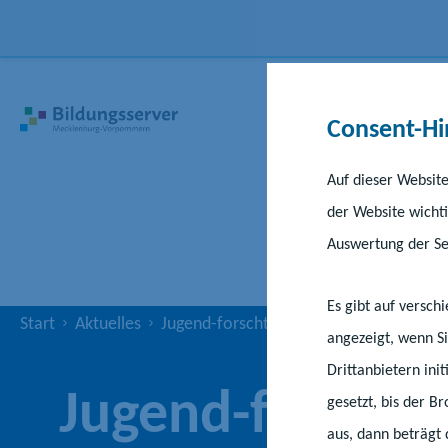
Consent-Hi
Auf dieser Website
der Website wichti
Auswertung der Ser
Es gibt auf versc
Start
Aktuelles
Jugend-forscht-Wettbewerbe der Jubil
angezeigt, wenn Si
Drittanbietern ini
Jugend-forscht
gesetzt, bis der B
aus, dann beträgt 