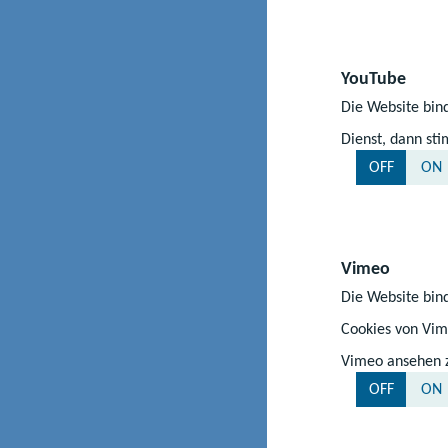
Unter dem Motto
die Wettbewerbe d
Jungforscher präs
YouTube
Regionalwettbewer
Die Website bind
aktuelle Runde v
Dienst, dann st
insgesamt 10 350 
OFF
ON
Vimeo
Die Website bind
Cookies von Vim
Vimeo ansehen zu
OFF
ON