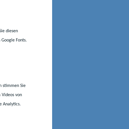
mmenden Woche
nnen und
lichkeit. Für die
Sie diesen
 meldeten sich
 Google Fonts.
nn stimmen Sie
m Videos von
e Analytics.
g Jugend forscht e.V.