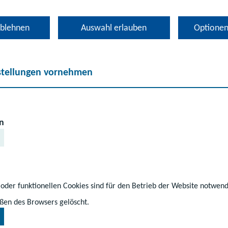
starten
ablehnen
Auswahl erlauben
Optionen
stellungen vornehmen
n
 oder funktionellen Cookies sind für den Betrieb der Website notwen
ßen des Browsers gelöscht.
hrkräfte
#Schüler
#Wettbewerb