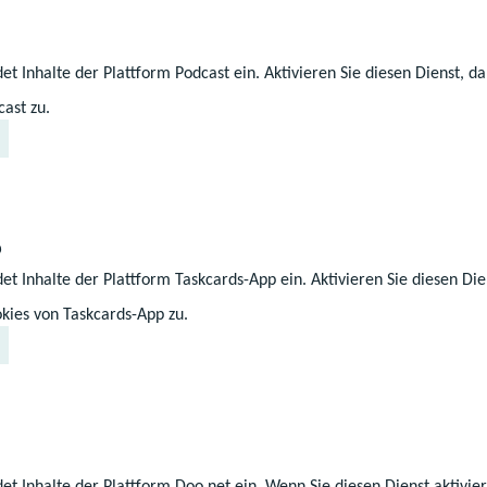
d Sieger der Regionalebene qualifizieren sich für die
rz und April 2025. Den Abschluss der 60. Runde von
et Inhalte der Plattform Podcast ein. Aktivieren Sie diesen Dienst, 
finale vom 29. Mai bis 1. Juni 2025 in Hamburg.
ast zu.
Landes- und Bundesebene werden die 123 Wettbewerb
nsgesamt 181 Unternehmen sowie öffentlichen und pr
erichtet“, sagt Dr. Jessica Bönsch, Geschäftsführende 
rscht e. V. „Mit dieser gemeinschaftlichen Unterstütz
p
n öffentlich-privaten Partnerschaft ihrer Art in Deut
et Inhalte der Plattform Taskcards-App ein. Aktivieren Sie diesen Die
die bundesweite Durchführung des Wettbewerbs. Das
kies von Taskcards-App zu.
us Wirtschaft und Wissenschaft, das weit über Sponso
ren das organisatorische Rückgrat von Jugend forscht u
trag zur MINT-Nachwuchsförderung in der Bundesrepubl
Veranstaltungsorte und Ansprechpersonen
et Inhalte der Plattform Doo.net ein. Wenn Sie diesen Dienst aktivi