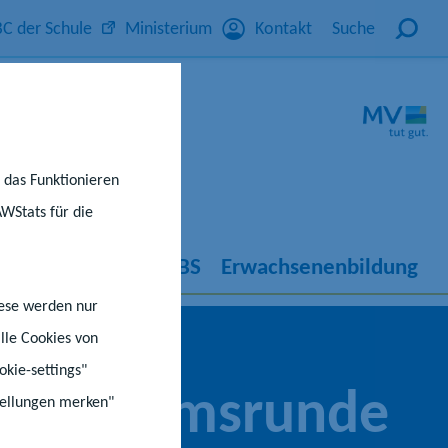
C der Schule
Ministerium
Kontakt
Suche
r das Funktionieren
AWStats für die
rricht
IQ M-V
KBS
Erwachsenenbildung
iese werden nur
lle Cookies von
okie-settings"
 Jubiläumsrunde
stellungen merken"