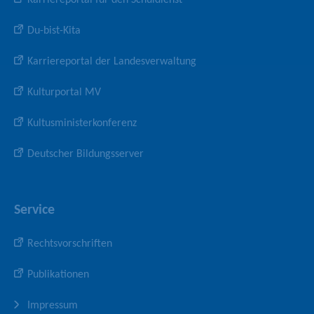
s
m
Du-bist-Kita
u
s
Karriereportal der Landesverwaltung
e
u
Kulturportal MV
m
Kultusministerkonferenz
Deutscher Bildungsserver
Service
Rechtsvorschriften
Publikationen
Impressum