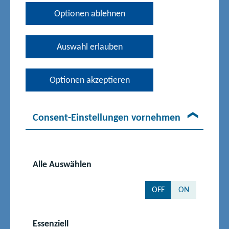
Optionen ablehnen
Gedenkstätten in Mecklenburg-Vorpommern
Gedenkstätten in MV
Auswahl erlauben
Optionen akzeptieren
Jugendherbergen und Landschulheime in
Mecklenburg-Vorpommern
Consent-Einstellungen vornehmen
Jugendherbergen in MV
Schullandheime in MV
Alle Auswählen
Weitere Anbieter
OFF
ON
DLR_School_Lab Neustrelitz
Essenziell