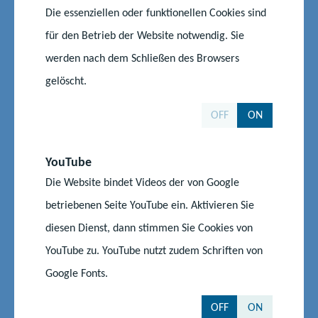
Lehr-Lern-Labor „PhySch - Physik und Schule" der
Die essenziellen oder funktionellen Cookies sind
Universität Rostock
für den Betrieb der Website notwendig. Sie
Universität Rostock, Arbeitskreis Außerschulische
werden nach dem Schließen des Browsers
Lernorte
gelöscht.
Erlebnispädagogische Klassenfahrten des
gemeinnützigen Veranstalters Fahrten-Ferne-Abenteuer
OFF
ON
Klasse unterwegs - ein Angebot der DB Regio Nordost
YouTube
Der Verein zum Erhalt der Domjüch – ehemalige
Die Website bindet Videos der von Google
Landesirrenanstalt e.V.
betriebenen Seite YouTube ein. Aktivieren Sie
diesen Dienst, dann stimmen Sie Cookies von
YouTube zu. YouTube nutzt zudem Schriften von
Außerschulische Lernorte
Google Fonts.
Lernen im Museum, erforschen im Zoo oder entdecken in der
OFF
ON
Sternwarte - diese Einrichtungen in Mecklenburg-