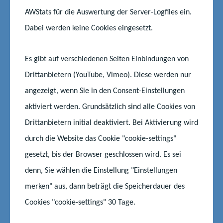
AWStats für die Auswertung der Server-Logfiles ein.
Museen in Mecklenburg-Vorpommern
Dabei werden keine Cookies eingesetzt.
Das Pommersche Landesmuseum in Greifswald
Es gibt auf verschiedenen Seiten Einbindungen von
Archäologisches Freilichtmuseum Groß Raden
Drittanbietern (YouTube, Vimeo). Diese werden nur
Landschulmuseum Göldenitz
angezeigt, wenn Sie in den Consent-Einstellungen
Freilichtmuseum für Volkskunde Schwerin-Mueß
aktiviert werden. Grundsätzlich sind alle Cookies von
Virtuelles Landesmuseum
Drittanbietern initial deaktiviert. Bei Aktivierung wird
durch die Website das Cookie "cookie-settings"
gesetzt, bis der Browser geschlossen wird. Es sei
Theater in Mecklenburg-Vorpommern
denn, Sie wählen die Einstellung "Einstellungen
Auf dem Kulturportal finden Sie zu den Theatern in MV
merken" aus, dann beträgt die Speicherdauer des
und ihren Angeboten
Cookies "cookie-settings" 30 Tage.