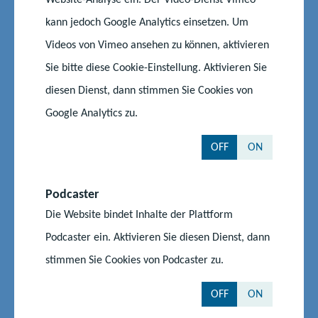
4 - Zooschule Stralsund
14 - Sternwarte Schwerin
kann jedoch Google Analytics einsetzen. Um
5 - Ozeaneum
15 - Wildpark Güstrow
Videos von Vimeo ansehen zu können, aktivieren
Sie bitte diese Cookie-Einstellung. Aktivieren Sie
6 - Meeresmuseum
16 - Archäologisches
Freilichtmuseum Groß
diesen Dienst, dann stimmen Sie Cookies von
Raden
Google Analytics zu.
7 - HTM Peenemünde
17 - Natureum
OFF
ON
Ludwigslust
8 - Müritzeum
18 - Tierpark Wolgast
Podcaster
Die Website bindet Inhalte der Plattform
9 - LEEA Neustrelitz
19 - MikroMINT
Podcaster ein. Aktivieren Sie diesen Dienst, dann
10 - Zooschule Rostock
stimmen Sie Cookies von Podcaster zu.
OFF
ON