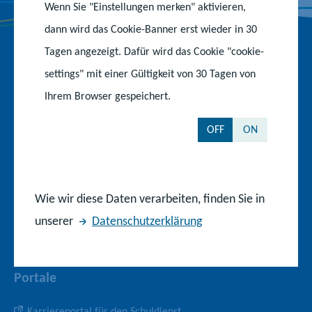
u
b
a
u
Wenn Sie "Einstellungen merken" aktivieren,
s
m
t
o
g
b
dann wird das Cookie-Banner erst wieder in 30
e
a
o
r
e
i
d
Tagen angezeigt. Dafür wird das Cookie "cookie-
k
a
-
s
t
Behörden und Einrichtungen
-
m
K
t
settings" mit einer Gültigkeit von 30 Tagen von
S
e
S
-
a
t
Ihrem Browser gespeichert.
Ministerium für Bildung und Kindertagesförderung
r
r
e
P
n
/
a
i
r
a
D
OFF
ON
Staatliche Schulämter
l
t
o
l
e
s
e
f
u
Institut für Qualitätsentwicklung
u
t
i
n
s
d
l
Kompetenzzentrum für Berufliche Schulen
Wie wir diese Daten verarbeiten, finden Sie in
c
h
unserer
Datenschutzerklärung
Medienpädagogisches Zentrum
e
s
M
e
Portale
e
r
e
Karriereportal für den Schuldienst