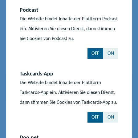
Podcast
Die Website bindet Inhalte der Plattform Podcast
ein. Aktivieren Sie diesen Dienst, dann stimmen
Sie Cookies von Podcast zu.
OFF
ON
Taskcards-App
Die Website bindet Inhalte der Plattform
4: Zooschule Stralsund
4
5
©Hansestadt Stralsund
:
:
Taskcards-App ein. Aktivieren Sie diesen Dienst,
Z
O
dann stimmen Sie Cookies von Taskcards-App zu.
o
z
V
N
o
e
o
ä
OFF
ON
r
c
s
a
h
h
c
n
e
s
Doo.net