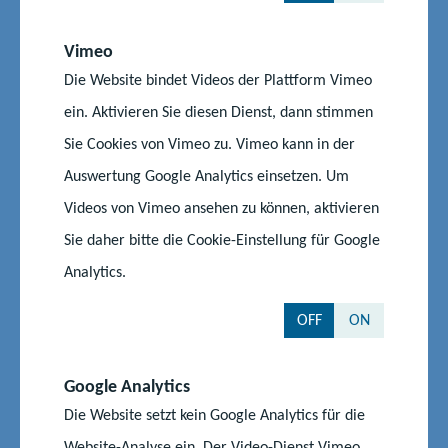
Vorpommern bieten erlebnisorientierten Unterricht der
anderen Art. Die abwechslungsreichen und naturnahen
Vimeo
Angebote sind bei Schüler/innen und Lehrer/innen
Die Website bindet Videos der Plattform Vimeo
gleichermaßen beliebt. Die Mitarbeiterinnen und Mitarbeiter
ein. Aktivieren Sie diesen Dienst, dann stimmen
dieser Einrichtungen laden alle dazu recht herzlich ein.
Sie Cookies von Vimeo zu. Vimeo kann in der
Auswertung Google Analytics einsetzen. Um
Einrichtungen für erlebnisorientierten Unterricht
Videos von Vimeo ansehen zu können, aktivieren
1 - Zooschule Greifswald
11 - Astronomische
Sie daher bitte die Cookie-Einstellung für Google
Station Rostock
Analytics.
2 - Botanikschule
12 - Phantechnikum
OFF
ON
Greifswald
Wismar
3 - Zooschule
13 - Schule im Grünen
Google Analytics
Ueckermünde
Schwerin
Die Website setzt kein Google Analytics für die
Website-Analyse ein. Der Video-Dienst Vimeo