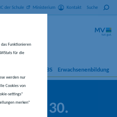
C der Schule
Ministerium
Kontakt
Suche
r das Funktionieren
AWStats für die
rricht
IQ M-V
KBS
Erwachsenenbildung
iese werden nur
lle Cookies von
okie-settings"
ädt zum 30.
stellungen merken"