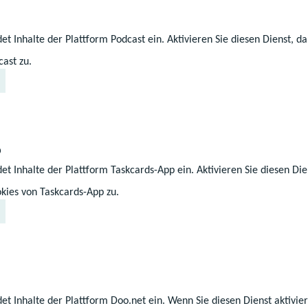
äge für die Videowettbewerbe per Mail an
jugendmedi
et Inhalte der Plattform Podcast ein. Aktivieren Sie diesen Dienst, 
owettbewerb an
a.krueger@medienanstalt-mv.de
. Nat
ast zu.
eg möglich - als Einsendedatum zählt der Poststempe
eitere Informationen und Anmeldeformular
p
et Inhalte der Plattform Taskcards-App ein. Aktivieren Sie diesen Die
Z
Z
Z
kies von Taskcards-App zu.
Auf dem Laufenden bleiben
u
u
u
r
m
m
Nach oben
F
I
Y
a
n
o
c
s
u
et Inhalte der Plattform Doo.net ein. Wenn Sie diesen Dienst aktivi
e
t
T