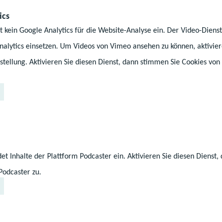
ics
An den drei Tagen gibt
t kein Google Analytics für die Website-Analyse ein. Der Video-Dien
Jugendvideowettbewerb
alytics einsetzen. Um Videos von Vimeo ansehen zu können, aktiviere
Freizeitprojekte einrei
Spannendes gemacht ha
stellung. Aktivieren Sie diesen Dienst, dann stimmen Sie Cookies von
„Video macht Schule“ ge
die Ohren“ haben, gib
„Freisprecher“ – der l
Mediatop Neubrandenbu
Filme, Reportagen, Rad
alles ist erlaubt! Wicht
et Inhalte der Plattform Podcaster ein. Aktivieren Sie diesen Dienst
Januar 2024 fertiggest
noch nicht eingereich
Podcaster zu.
 Jugendmedienfest eine tolle Möglichkeit zum
stausch und Vernetzen. ‒
©Archiv/Latücht e.V.
Also, macht mit und zei
Mai könnt ihr euch an