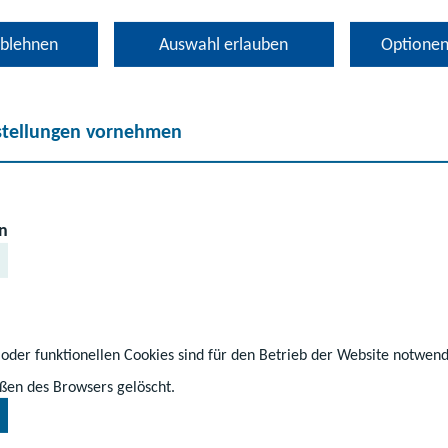
enburger Jugendm
ablehnen
Auswahl erlauben
Optionen
stellungen vornehmen
n
 oder funktionellen Cookies sind für den Betrieb der Website notwen
ßen des Browsers gelöscht.
edien
#Schüler
#Wettbewerb