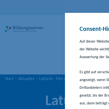
Consent-Hi
Auf dieser Website
der Website wichti
Auswertung der Ser
Es gibt auf versc
Start
Aktuelles
Latücht - Film und Medien lädt zum 3
angezeigt, wenn Si
Drittanbietern ini
Latücht - 
gesetzt, bis der B
aus, dann beträgt 