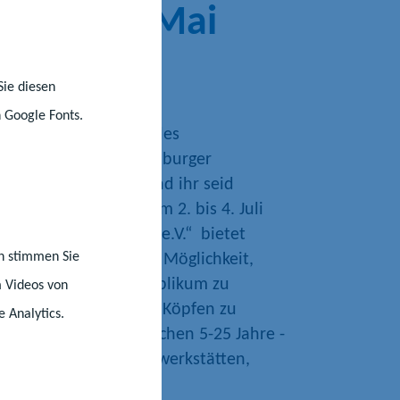
 bis 10. Mai
Sie diesen
 Google Fonts.
Medienmacher des Landes
ern! Das Neubrandenburger
t sein 30. Jubiläum und ihr seid
so „save the date“ vom 2. bis 4. Juli
ht - Film und Medien e.V.“ bietet
nn stimmen Sie
ten Format eine tolle Möglichkeit,
en einem breiten Publikum zu
m Videos von
mit anderen kreativen Köpfen zu
e Analytics.
ind Medienmacher zwischen 5-25 Jahre -
zelkämpfer, in Medienwerkstätten,
r Schulklassen.