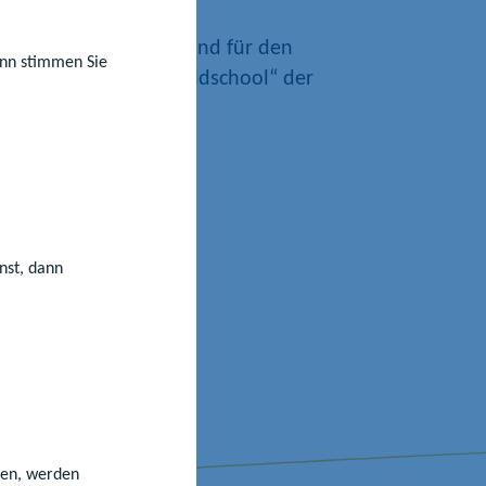
enfest@latuecht.de
und für den
dann stimmen Sie
ürlich ist auch ganz „oldschool“ der
l.
nst, dann
eren, werden