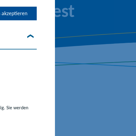
edienfest
 akzeptieren
dig. Sie werden