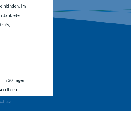
einbinden. Im
ittanbieter
frufs,
vorschriften
ationen
r in 30 Tagen
ssum
 von Ihrem
schutz
refreiheit
t-Einstellungen ändern