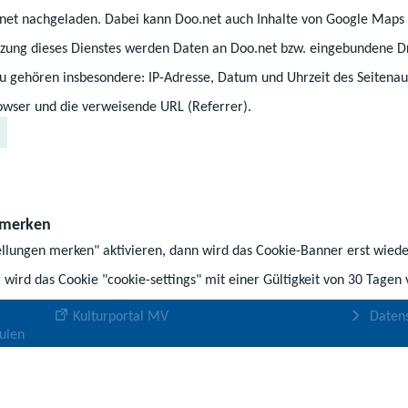
.net nachgeladen. Dabei kann Doo.net auch Inhalte von Google Maps 
b
a
u
o
g
b
ung dieses Dienstes werden Daten an Doo.net bzw. eingebundene Dr
o
r
e
zu gehören insbesondere: IP-Adresse, Datum und Uhrzeit des Seitenau
k
a
-
wser und die verweisende URL (Referrer).
-
m
K
S
-
a
Portale
Service
e
P
n
Karriereportal für den Schuldienst
Rechts
i
r
a
 merken
t
o
l
Du-bist-Kita
Publik
ellungen merken" aktivieren, dann wird das Cookie-Banner erst wiede
e
f
Karriereportal der Landesverwaltung
i
Impre
 wird das Cookie "cookie-settings" mit einer Gültigkeit von 30 Tagen
l
hert.
Kulturportal MV
Daten
ulen
Kultusministerkonferenz
Barrie
Deutscher Bildungsserver
Consen