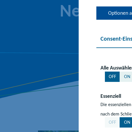
Neubrand
Optionen 
Consent-Ein
Alle Auswähle
OFF
ON
Essenziell
Die essenziellen
nach dem Schlie
30.04.2025
|
#M
OFF
ON