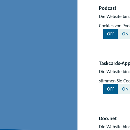
Podcast
Beitr
Die Website bind
Radi
Cookies von Podc
Postw
OFF
ON
W
Taskcards-Ap
Die Website bind
stimmen Sie Coo
OFF
ON
Doo.net
Die Website bind