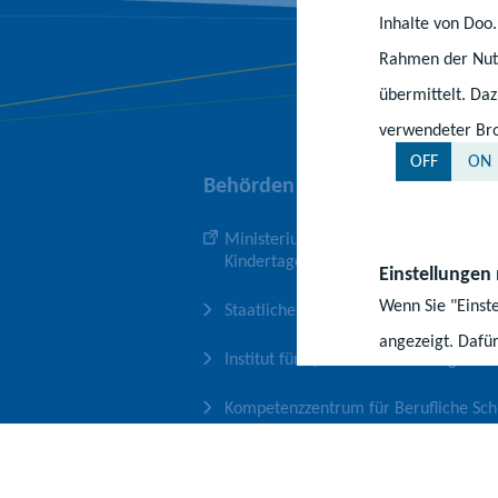
Inhalte von Doo
Rahmen der Nutz
übermittelt. Da
verwendeter Bro
OFF
ON
Behörden und Einrichtungen
Ministerium für Bildung und
Kindertagesförderung
Einstellungen
Wenn Sie "Einst
Staatliche Schulämter
angezeigt. Dafür
Institut für Qualitätsentwicklung
Browser gespeic
OFF
ON
Kompetenzzentrum für Berufliche Sch
Medienpädagogisches Zentrum