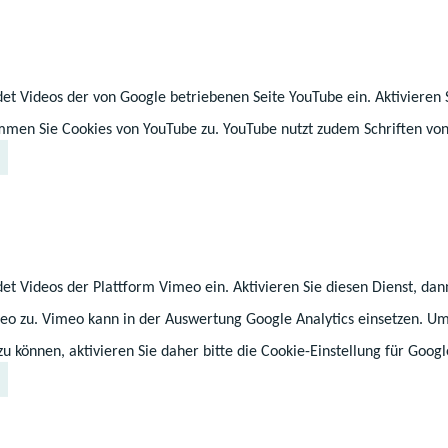
Anmeldung
möglich
et Videos der von Google betriebenen Seite YouTube ein. Aktivieren 
immen Sie Cookies von YouTube zu. YouTube nutzt zudem Schriften von
Aufgepasst, kreative 
Mecklenburg-Vorpomm
Jugendmedienfest feier
herzlich eingeladen. Al
2025. Der Verein „Latüc
et Videos der Plattform Vimeo ein. Aktivieren Sie diesen Dienst, da
euch mit diesem belieb
eure Medienproduktion
eo zu. Vimeo kann in der Auswertung Google Analytics einsetzen. U
präsentieren und sich 
 können, aktivieren Sie daher bitte die Cookie-Einstellung für Googl
vernetzen. Ihr - das s
seid unterwegs als Ein
Kitas, Hortgruppen ode