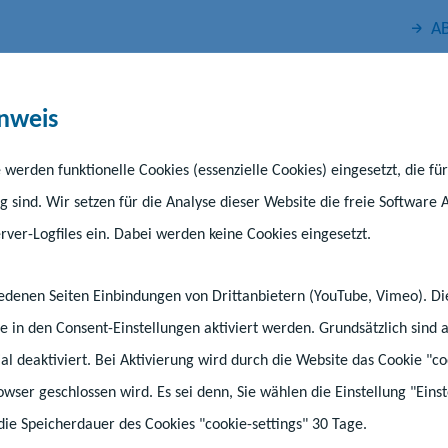
AB
nweis
 werden funktionelle Cookies (essenzielle Cookies) eingesetzt, die fü
g sind. Wir setzen für die Analyse dieser Website die freie Software 
ver-Logfiles ein. Dabei werden keine Cookies eingesetzt.
Kindertagesförderung
Schule
Unte
hiedenen Seiten Einbindungen von Drittanbietern (YouTube, Vimeo). D
0. Neubrandenburger Jugendmedienfest
e in den Consent-Einstellungen aktiviert werden. Grundsätzlich sind a
tial deaktiviert. Bei Aktivierung wird durch die Website das Cookie "co
Film und Medien l
rowser geschlossen wird. Es sei denn, Sie wählen die Einstellung "Ein
die Speicherdauer des Cookies "cookie-settings" 30 Tage.