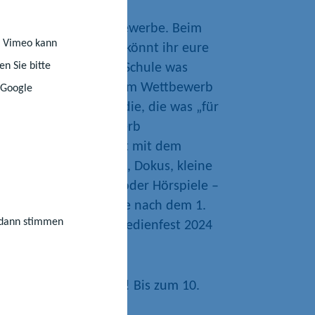
 es jeweils drei Wettbewerbe. Beim
st Vimeo kann
 „Die große Klappe“ könnt ihr eure
n Sie bitte
chen. Wenn ihr in der Schule was
bt, dann seid ihr beim Wettbewerb
 Google
nau richtig. Und für die, die was „für
t’s den Radiowettbewerb
äuft in Zusammenarbeit mit dem
rg. Egal ob Berichte, Dokus, kleine
iobeiträge, Podcasts oder Hörspiele –
ig ist, dass die Beiträge nach dem 1.
, dann stimmen
ellt und beim Jugendmedienfest 2024
t wurden.
gt, was ihr draufhabt! Bis zum 10.
melden.