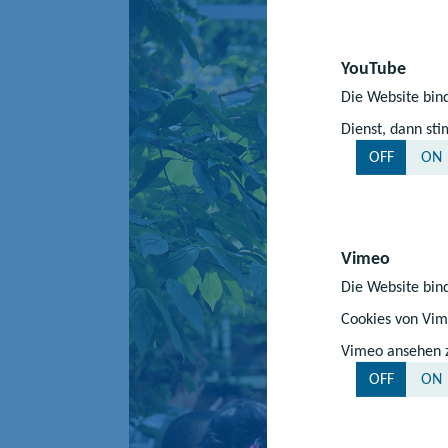
YouTube
Die Website bind
Dienst, dann st
OFF
ON
Vimeo
Die Website bind
Cookies von Vim
Vimeo ansehen zu
OFF
ON