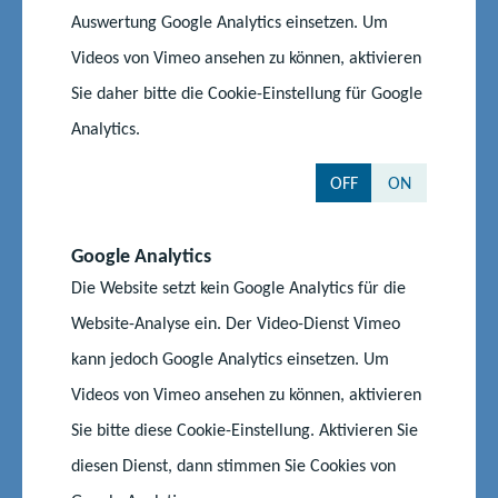
Auswertung Google Analytics einsetzen. Um
Im Foyer des Bildungsministeriums und den angrenzenden
Räumen werden unter anderem die Lehrerwerbe-, die Kita-
Videos von Vimeo ansehen zu können, aktivieren
Fachkräftekampagne sowie die Schülerfirma „Die Früslis“ aus
Sie daher bitte die Cookie-Einstellung für Google
Malchin vorgestellt. Die Führungen über das Außengelände
Analytics.
beginnen ab 11 bis 16 Uhr jeweils stündlich und werden vom
Petermännchen begleitet. Bildungsministerin Simone
OFF
ON
Oldenburg und Staatssekretär Tom Scheidung werden zur
Veranstaltung erwartet.
Google Analytics
Die Website setzt kein Google Analytics für die
Auch das Sozialministerium bietet Führungen durch das
historische Marstallgebäude und Gespräche mit Ministerin
Website-Analyse ein. Der Video-Dienst Vimeo
Drese und Sozial-Staatssekretärin Sylvia Grimm an. Diese
kann jedoch Google Analytics einsetzen. Um
finden um 11 Uhr, 13 Uhr und 15 Uhr statt.
Videos von Vimeo ansehen zu können, aktivieren
Sie bitte diese Cookie-Einstellung. Aktivieren Sie
Interessierte Bürgerinnen und Bürger können sich unter
diesen Dienst, dann stimmen Sie Cookies von
www.mv.de
für die Führungen anmelden.