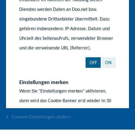
Dienstes werden Daten an Doo.net bzw.
Deutscher Bildungsserver
eingebundene Drittanbieter übermittelt. Dazu
gehören insbesondere: IP-Adresse, Datum und
Service
Uhrzeit des Seitenaufrufs, verwendeter Browser
und die verweisende URL (Referrer).
Rechtsvorschriften
OFF
ON
Publikationen
Impressum
Einstellungen merken
Datenschutz
Wenn Sie "Einstellungen merken" aktivieren,
dann wird das Cookie-Banner erst wieder in 30
Barrierefreiheit
Tagen angezeigt. Dafür wird das Cookie "cookie-
Consent-Einstellungen ändern
settings" mit einer Gültigkeit von 30 Tagen von
Ihrem Browser gespeichert.