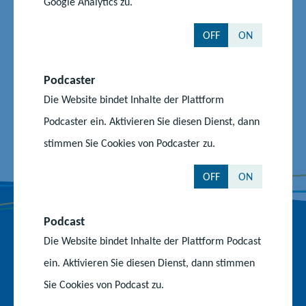
Google Analytics zu.
OFF
ON
Auf dem Laufenden bleiben
Z
Z
Z
Podcaster
u
u
u
Die Website bindet Inhalte der Plattform
r
m
m
Podcaster ein. Aktivieren Sie diesen Dienst, dann
F
I
Y
Nach oben
a
n
o
stimmen Sie Cookies von Podcaster zu.
c
s
u
e
t
T
OFF
ON
b
a
u
o
g
b
Podcast
o
r
e
k
a
-
Die Website bindet Inhalte der Plattform Podcast
Behörden und Einrichtungen
-
m
K
ein. Aktivieren Sie diesen Dienst, dann stimmen
S
-
a
Ministerium für Bildung und Kindertagesförderung
Sie Cookies von Podcast zu.
e
P
n
i
r
a