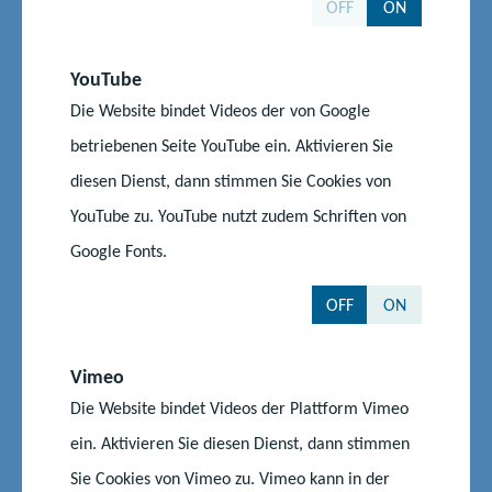
OFF
ON
Reanimations- und Erste-Hilfe-Training der Rettungsteams von
Nofias e.V.“
YouTube
Die Website bindet Videos der von Google
Seawolves, Hüpfburgen, Kinderschminken und
betriebenen Seite YouTube ein. Aktivieren Sie
vieles mehr
diesen Dienst, dann stimmen Sie Cookies von
YouTube zu. YouTube nutzt zudem Schriften von
Das Familienfest im Innenhof des Marstalls bietet ab 10 Uhr
Google Fonts.
zahlreiche weitere Mitmachaktionen für Groß und Klein:
Geplant sind unter anderem Aktionen der Rostocker Seawolves
OFF
ON
mit Korbwürfen, zwei Hüpfburgen, Kinderschminken,
Ballonkünstler, eine Bewegungslandschaft für Kinder bis 12
Jahre sowie Möglichkeiten für das Ausprobieren von
Vimeo
verschiedenen Sportgeräten. Für das leibliche Wohl ist mit
Die Website bindet Videos der Plattform Vimeo
Bratwurst, Nuggets, alkoholfreien Getränken und einem
ein. Aktivieren Sie diesen Dienst, dann stimmen
Eisstand gesorgt.
Sie Cookies von Vimeo zu. Vimeo kann in der