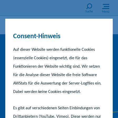
Suche
Menü
Consent-Hinweis
Start
Aktuelles
EinBlick in die Landesregierung: Großes Familienfest im Marstall-
Innenhof
Auf dieser Website werden funktionelle Cookies
(essenzielle Cookies) eingesetzt, die für das
EinBlick in die
Funktionieren der Website wichtig sind. Wir setzen
Landesregierung: Großes
für die Analyse dieser Website die freie Software
AWStats für die Auswertung der Server-Logfiles ein.
Familienfest im Marstall-
Dabei werden keine Cookies eingesetzt.
Innenhof
Es gibt auf verschiedenen Seiten Einbindungen von
Drittanbietern (YouTube, Vimeo). Diese werden nur