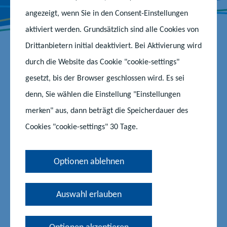
angezeigt, wenn Sie in den Consent-Einstellungen
aktiviert werden. Grundsätzlich sind alle Cookies von
Drittanbietern initial deaktiviert. Bei Aktivierung wird
durch die Website das Cookie "cookie-settings"
27.05.2026
|
#Eltern
gesetzt, bis der Browser geschlossen wird. Es sei
Am 7. Juni 2026 öffnet die Landesregierung Mecklenburg-
denn, Sie wählen die Einstellung "Einstellungen
Vorpommern im Rahmen des UNESCO-Welterbetages erneut
merken" aus, dann beträgt die Speicherdauer des
ihre Türen für interessierte Einwohnerinnen und Einwohner.
Cookies "cookie-settings" 30 Tage.
Das Bildungsministerium und das Sozialministerium laden im
Innenhof des Marstalls zu einem großen Familienfest ein.
Optionen ablehnen
Auswahl erlauben