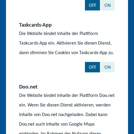
Staatliche Schulämter
OFF
ON
t
o
l
e
f
Institut für Qualitätsentwicklung
i
Taskcards-App
l
Kompetenzzentrum für Berufliche Schulen
Die Website bindet Inhalte der Plattform
Medienpädagogisches Zentrum
Taskcards-App ein. Aktivieren Sie diesen Dienst,
dann stimmen Sie Cookies von Taskcards-App zu.
Portale
OFF
ON
Karriereportal für den Schuldienst
Doo.net
Du-bist-Kita
Die Website bindet Inhalte der Plattform Doo.net
ein. Wenn Sie diesen Dienst aktivieren, werden
Karriereportal der Landesverwaltung
Inhalte von Doo.net nachgeladen. Dabei kann
Kulturportal MV
Doo.net auch Inhalte von Google Maps
Kultusministerkonferenz
einbinden. Im Rahmen der Nutzung dieses