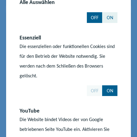
Alle Auswählen
OFF
ON
News
19.05.2025
|
#Kita
#Schule
#Wettbewerb
Werde Wald-Heldin und Wald-
Essenziell
Held - kreativer Einsatz für den
Die essenziellen oder funktionellen Cookies sind
Klimaschutz
für den Betrieb der Website notwendig. Sie
Seit vielen Jahren lädt die Landesforstanstalt
werden nach dem Schließen des Browsers
Mecklenburg-Vorpommern Kinder dazu ein, den
gelöscht.
heimischen Wald kennen und schätzen zu lernen.
Und jetzt einmal mehr: Gemeinsam mit dem
OFF
ON
Maskottchen Edda Eichhörnchen, die sich als Hüterin
für den Wald in MV einsetzt, möchten die Forstleute
Kindergarten- und...
YouTube
Die Website bindet Videos der von Google
Start
Aktuelles
betriebenen Seite YouTube ein. Aktivieren Sie
Werde Wald-Heldin und Wald-Held - kreativer Einsatz für den Klimaschutz