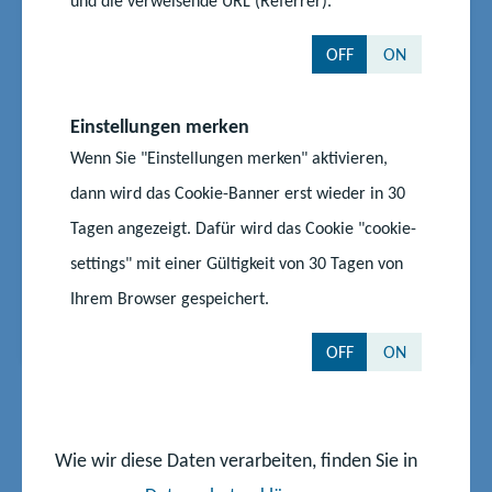
und die verweisende URL (Referrer).
Anhalt siegen beim
Sprachenfest 2025
OFF
ON
Zwei Teams haben sich den Sieg beim 34.
Sprachenfest des Bundeswettbewerbs
Einstellungen merken
Fremdsprachen gesichert: das Team des Matthias-
Wenn Sie "Einstellungen merken" aktivieren,
Claudius-Gymnasiums in Gehrden (Region
dann wird das Cookie-Banner erst wieder in 30
Hannover) und das Team des Liborius-Gymnasiums
Tagen angezeigt. Dafür wird das Cookie "cookie-
in Dessau-Roßlau. Die Schülergruppen überzeugten
die Jury mit ihren englischsprachigen Beitr...
settings" mit einer Gültigkeit von 30 Tagen von
Ihrem Browser gespeichert.
Start
Aktuelles
Niedersachsen und Sachsen-Anhalt siegen beim Sprachenfest 2025
OFF
ON
Seite 3 von 8
E
V
N
L
Wie wir diese Daten verarbeiten, finden Sie in
2
3
4
r
o
ä
e