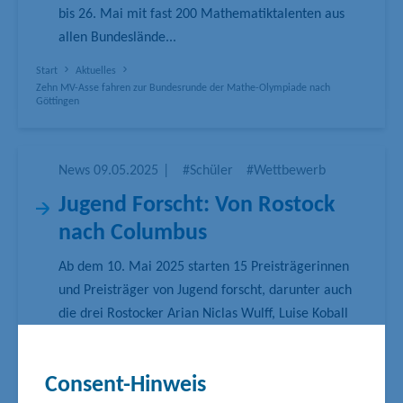
bis 26. Mai mit fast 200 Mathematiktalenten aus
allen Bundeslände...
Start
Aktuelles
Zehn MV-Asse fahren zur Bundesrunde der Mathe-Olympiade nach
Göttingen
News
09.05.2025
|
#Schüler
#Wettbewerb
Jugend Forscht: Von Rostock
nach Columbus
Ab dem 10. Mai 2025 starten 15 Preisträgerinnen
und Preisträger von Jugend forscht, darunter auch
die drei Rostocker Arian Niclas Wulff, Luise Koball
und Luca Steven Sauck, bei der Regeneron
International Science and Engineering Fair
Consent-Hinweis
(Regeneron ISEF) in Columbus, Ohio. Sie messen sich