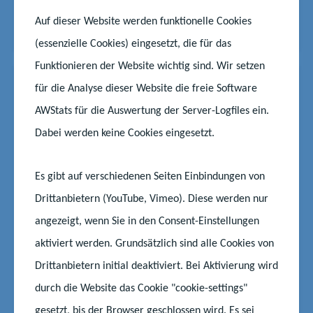
bei der 75. Au...
Auf dieser Website werden funktionelle Cookies
Start
Aktuelles
Jugend Forscht: Von Rostock nach Columbus
(essenzielle Cookies) eingesetzt, die für das
Funktionieren der Website wichtig sind. Wir setzen
News
13.05.2025
|
#Schüler
#Wettbewerb
für die Analyse dieser Website die freie Software
Treffen junge Szene: Junge
AWStats für die Auswertung der Server-Logfiles ein.
Autorinnen und Autoren
Dabei werden keine Cookies eingesetzt.
gesucht
Es gibt auf verschiedenen Seiten Einbindungen von
Du schreibst gern Gedichte, Theaterstücke,
Kurzgeschichten, Slam Poetry oder experimentierst
Drittanbietern (YouTube, Vimeo). Diese werden nur
mit Sprache? Und du willst deine Texte vor Publikum
angezeigt, wenn Sie in den Consent-Einstellungen
bei einer Lesung in Berlin vorstellen? Dann kann das
aktiviert werden. Grundsätzlich sind alle Cookies von
Treffen junger Autor*innen genau das richtige für
Drittanbietern initial deaktiviert. Bei Aktivierung wird
dich sein. Du kannst bis zu fünf Textseiten oder zeh...
durch die Website das Cookie "cookie-settings"
Start
Aktuelles
gesetzt, bis der Browser geschlossen wird. Es sei