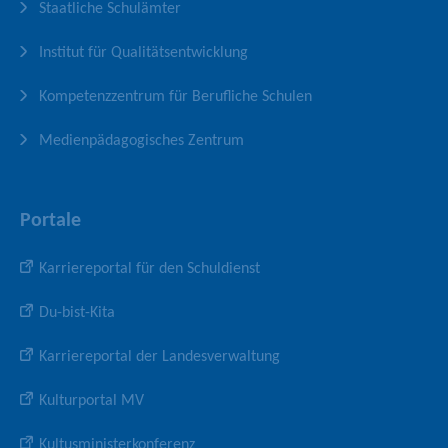
Staatliche Schulämter
t
o
l
e
f
Institut für Qualitätsentwicklung
i
l
Kompetenzzentrum für Berufliche Schulen
Medienpädagogisches Zentrum
Portale
Karriereportal für den Schuldienst
Du-bist-Kita
Karriereportal der Landesverwaltung
Kulturportal MV
Kultusministerkonferenz