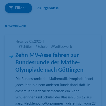
h
Filter
1
73 Ergebnisse
b
e
g
Wettbewerb
r
i
f
News
08.05.2025
|
f
#Schüler
#Schule
#Wettbewerb
Zehn MV-Asse fahren zur
Bundesrunde der Mathe-
Olympiade nach Göttingen
Die Bundesrunde der Mathematikolympiade findet
jedes Jahr in einem anderen Bundesland statt. In
diesem Jahr lädt Niedersachsen ein. Zehn
Schülerinnen und Schüler der Klassen 8 bis 12 aus
ganz Mecklenburg-Vorpommern dürfen sich vom 23.