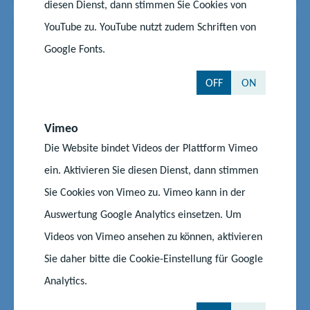
diesen Dienst, dann stimmen Sie Cookies von
YouTube zu. YouTube nutzt zudem Schriften von
News
02.06.2025
|
#Schüler
#Wettbewerb
Google Fonts.
Mathematik-Olympiade: MV-
Asse bei Bundesrunde mit drei
OFF
ON
Anerkennungen
Vimeo
Vorliebe für Zahlen erneut unter Beweis gestellt:
Die Website bindet Videos der Plattform Vimeo
Zehn Mathe-Asse aus Mecklenburg-Vorpommern
haben bei der Bundesrunde der Mathematik-
ein. Aktivieren Sie diesen Dienst, dann stimmen
Olympiade in der Georg-August-Universität
Sie Cookies von Vimeo zu. Vimeo kann in der
Göttingen ihr Können unter Beweis gestellt. Die
Auswertung Google Analytics einsetzen. Um
besten Nachwuchsmathematiker und
Videos von Vimeo ansehen zu können, aktivieren
Nachwuchsmathematikerinnen holten dabei am...
Sie daher bitte die Cookie-Einstellung für Google
Start
Aktuelles
Mathematik-Olympiade: MV-Asse bei Bundesrunde mit drei
Analytics.
Anerkennungen