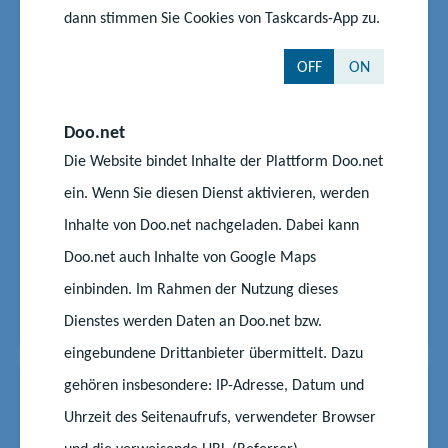
News
24.06.2025
|
#Schüler
#Wettbewerb
dann stimmen Sie Cookies von Taskcards-App zu.
Ehrung für junge Gründerinnen
OFF
ON
und Gründer in MV
Bildungsministerin Simone Oldenburg hat 15
Doo.net
Schülerinnen und Schüler in Mecklenburg-
Die Website bindet Inhalte der Plattform Doo.net
Vorpommern für ihre Wettbewerbsleistungen bei
ein. Wenn Sie diesen Dienst aktivieren, werden
„Jugend gründet“ ausgezeichnet. Die Jugendlichen
haben Businesspläne geschrieben und selbst
Inhalte von Doo.net nachgeladen. Dabei kann
Geschäftsideen entwickelt. Am bundesweiten
Doo.net auch Inhalte von Google Maps
Schülerwettbewerb nahmen im Wettbewe...
einbinden. Im Rahmen der Nutzung dieses
Start
Aktuelles
Ehrung für junge Gründerinnen und Gründer in MV
Dienstes werden Daten an Doo.net bzw.
eingebundene Drittanbieter übermittelt. Dazu
gehören insbesondere: IP-Adresse, Datum und
News
26.06.2025
|
#Schüler
#Wettbewerb
Uhrzeit des Seitenaufrufs, verwendeter Browser
Niedersachsen und Sachsen-