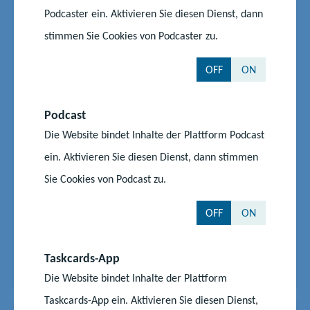
Podcaster ein. Aktivieren Sie diesen Dienst, dann
#Lehrkräfte
#Schüler
#Wettbewerb
Bundeszentrale für politische
stimmen Sie Cookies von Podcaster zu.
Bildung: Aufruf zum
OFF
ON
Schülerwettbewerb 2025
„Demokratie und Politik sind kompliziert und
Podcast
komplex. Oft ist es gar nicht so einfach, alles zu
Die Website bindet Inhalte der Plattform Podcast
verstehen. Wir sollten uns trotzdem darüber
ein. Aktivieren Sie diesen Dienst, dann stimmen
Gedanken machen. So können wir andere Menschen
Sie Cookies von Podcast zu.
und ihre Perspektive auf das Leben besser
verstehen.“ In Anlehnung an dieses Zitat aus dem
OFF
ON
bpb:magazin zum Thema...
Start
Aktuelles
Taskcards-App
Bundeszentrale für politische Bildung: Aufruf zum Schülerwettbewerb
2025
Die Website bindet Inhalte der Plattform
Taskcards-App ein. Aktivieren Sie diesen Dienst,