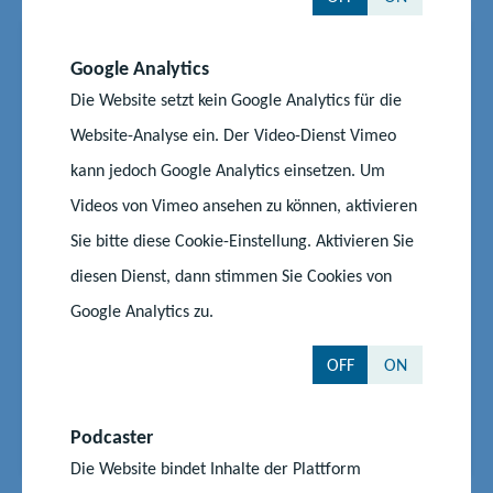
News
19.05.2025
|
#Kita
#Schule
#Wettbewerb
Google Analytics
Werde Wald-Heldin und Wald-
Die Website setzt kein Google Analytics für die
Held - kreativer Einsatz für den
Website-Analyse ein. Der Video-Dienst Vimeo
Klimaschutz
kann jedoch Google Analytics einsetzen. Um
Seit vielen Jahren lädt die Landesforstanstalt
Videos von Vimeo ansehen zu können, aktivieren
Mecklenburg-Vorpommern Kinder dazu ein, den
Sie bitte diese Cookie-Einstellung. Aktivieren Sie
heimischen Wald kennen und schätzen zu lernen.
diesen Dienst, dann stimmen Sie Cookies von
Und jetzt einmal mehr: Gemeinsam mit dem
Google Analytics zu.
Maskottchen Edda Eichhörnchen, die sich als Hüterin
für den Wald in MV einsetzt, möchten die Forstleute
OFF
ON
Kindergarten- und...
Start
Aktuelles
Podcaster
Werde Wald-Heldin und Wald-Held - kreativer Einsatz für den Klimaschutz
Die Website bindet Inhalte der Plattform