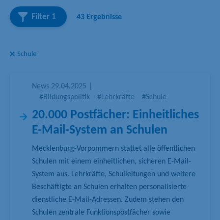
h
Filter
1
43 Ergebnisse
b
e
g
Schule
r
i
f
News
29.04.2025
|
f
#Bildungspolitik
#Lehrkräfte
#Schule
20.000 Postfächer: Einheitliches
E-Mail-System an Schulen
Mecklenburg-Vorpommern stattet alle öffentlichen
Schulen mit einem einheitlichen, sicheren E-Mail-
System aus. Lehrkräfte, Schulleitungen und weitere
Beschäftigte an Schulen erhalten personalisierte
dienstliche E-Mail-Adressen. Zudem stehen den
Schulen zentrale Funktionspostfächer sowie