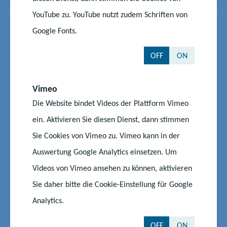
YouTube zu. YouTube nutzt zudem Schriften von
News
15.05.2025
|
#Schule
#Sport
Google Fonts.
Basketball macht Schule:
OFF
ON
Trainerinnen und Trainer
gesucht
Vimeo
Der Verein Basketball macht Schule e.V. startet eine
Die Website bindet Videos der Plattform Vimeo
groß angelegte Trainerinnen- und Trainer-Offensive:
ein. Aktivieren Sie diesen Dienst, dann stimmen
Im gesamten Bundesland Mecklenburg-
Sie Cookies von Vimeo zu. Vimeo kann in der
Vorpommern werden 100 neue Übungsleiterinnen
gesucht, um Kindern an Schulen und in Kitas den
Auswertung Google Analytics einsetzen. Um
Spaß an Bewegung und den Basketballsport
Videos von Vimeo ansehen zu können, aktivieren
näherzubringen. Diese Init...
Sie daher bitte die Cookie-Einstellung für Google
Start
Aktuelles
Analytics.
Basketball macht Schule: Trainerinnen und Trainer gesucht
OFF
ON