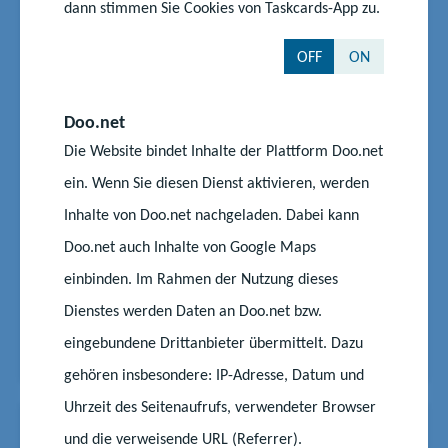
News
11.07.2025
|
dann stimmen Sie Cookies von Taskcards-App zu.
#Schüler
#Schule
#Wettbewerb
Junior.ING Schülerwettbewerb:
OFF
ON
Arena - gut überDACHt
Doo.net
Der Junior.ING Schülerwettbewerb ist eine
Die Website bindet Inhalte der Plattform Doo.net
Veranstaltung, bei dem Schüler und Schülerinnen
ein. Wenn Sie diesen Dienst aktivieren, werden
sämtlicher Schulen ihre bautechnischen Fähigkeiten
unter Beweis stellen können. Die Aufgabe dabei ist
Inhalte von Doo.net nachgeladen. Dabei kann
es, eine Überdachung für eine Freiluftarena zu
Doo.net auch Inhalte von Google Maps
entwerfen und anschließend zu bauen. Die
einbinden. Im Rahmen der Nutzung dieses
Konstruktion muss au...
Dienstes werden Daten an Doo.net bzw.
Start
Aktuelles
eingebundene Drittanbieter übermittelt. Dazu
Junior.ING Schülerwettbewerb: Arena - gut überDACHt
gehören insbesondere: IP-Adresse, Datum und
Uhrzeit des Seitenaufrufs, verwendeter Browser
News
24.07.2025
|
#Schule
und die verweisende URL (Referrer).