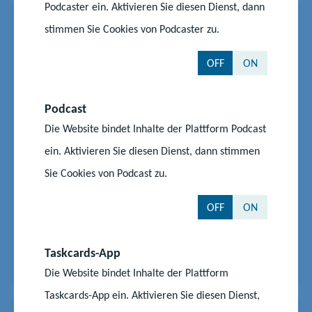
Podcaster ein. Aktivieren Sie diesen Dienst, dann
News
20.06.2025
|
stimmen Sie Cookies von Podcaster zu.
#Bildungspolitik
#Eltern
#Lehrkräfte
#Schule
Bildungsministerium beim MV-
OFF
ON
Tag 2025 in Greifswald
Podcast
Das Ministerium für Bildung und
Kindertagesförderung präsentiert sich beim 15.
Die Website bindet Inhalte der Plattform Podcast
Mecklenburg-Vorpommern-Tag vom 20. bis 22. Juni
ein. Aktivieren Sie diesen Dienst, dann stimmen
2025 in der Universitäts- und Hansestadt Greifswald.
Sie Cookies von Podcast zu.
Am Samstag und Sonntag können sich
Besucherinnen und Besucher in der Zeit von 11 bis
OFF
ON
18 Uhr über die Aufgabengebiete des...
Start
Aktuelles
Taskcards-App
Bildungsministerium beim MV-Tag 2025 in Greifswald
Die Website bindet Inhalte der Plattform
Taskcards-App ein. Aktivieren Sie diesen Dienst,