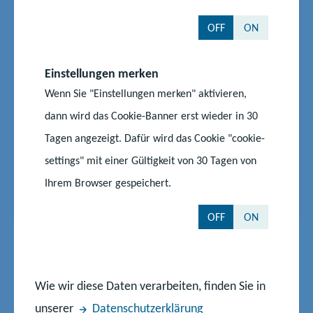
Zeugnisausgabe und Ferienstart
OFF
ON
in MV rücken näher
In Mecklenburg-Vorpommern starten am Freitag,
Einstellungen merken
25. Juli 2025, 163.000 Schülerinnen und Schüler an
Wenn Sie "Einstellungen merken" aktivieren,
den allgemein bildenden Schulen in die
Sommerferien. Zuvor erhalten sie ihre Zeugnisse.
dann wird das Cookie-Banner erst wieder in 30
Für die 36.000 Schülerinnen und Schüler an den
Tagen angezeigt. Dafür wird das Cookie "cookie-
beruflichen Schulen haben die Sommerferien bereits
settings" mit einer Gültigkeit von 30 Tagen von
am Montag, 14. Ju...
Ihrem Browser gespeichert.
Start
Aktuelles
Zeugnisausgabe und Ferienstart in MV rücken näher
OFF
ON
Seite 2 von 5
E
V
N
L
1
2
3
Wie wir diese Daten verarbeiten, finden Sie in
r
o
ä
e
unserer
Datenschutzerklärung
s
r
c
t