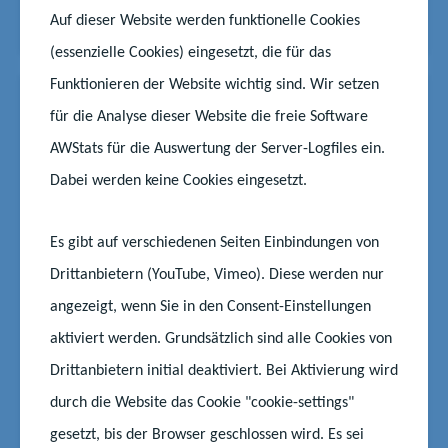
Auf dieser Website werden funktionelle Cookies
Start
Aktuelles
Streitschlichtung an Schulen breiter etablieren
(essenzielle Cookies) eingesetzt, die für das
Funktionieren der Website wichtig sind. Wir setzen
News
08.05.2025
|
für die Analyse dieser Website die freie Software
#Lehrkräfte
#Medien
#Schule
AWStats für die Auswertung der Server-Logfiles ein.
„HubbS“ – Der Hub für
Dabei werden keine Cookies eingesetzt.
berufliche Schulen online
Lehrkräfte an beruflichen Schulen erhalten auf der
Es gibt auf verschiedenen Seiten Einbindungen von
Online-Plattform „HubbS – Der Hub für berufliche
Drittanbietern (YouTube, Vimeo). Diese werden nur
Schulen“ viele nützliche Tools für den Berufsalltag
und gewinnen Zeit bei der Unterrichtsvorbereitung.
angezeigt, wenn Sie in den Consent-Einstellungen
Ein „Hub“ verbindet in einem Netzwerk mehrere
aktiviert werden. Grundsätzlich sind alle Cookies von
Computer untereinander und ist die englische
Drittanbietern initial deaktiviert. Bei Aktivierung wird
Bezeic...
durch die Website das Cookie "cookie-settings"
Start
Aktuelles
„HubbS“ – Der Hub für berufliche Schulen online
gesetzt, bis der Browser geschlossen wird. Es sei