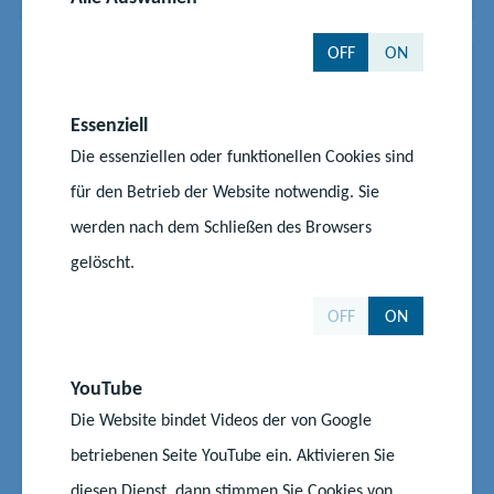
OFF
ON
News
09.05.2025
|
#Bildungspolitik
#Lehrkräfte
#Schüler
#Schule
Essenziell
Empfehlungen zur Nutzung
Die essenziellen oder funktionellen Cookies sind
digitaler Geräte an Schulen
für den Betrieb der Website notwendig. Sie
werden nach dem Schließen des Browsers
Muss mein Handy während der Schulzeit im
Rucksack bleiben? Darf ich mein Tablet auf dem
gelöscht.
Schulgelände nutzen? Ist es erlaubt, mit der
OFF
ON
Smartwatch im Schulgebäude zu telefonieren? Um
Antworten auf diese und weitere Fragen zu erhalten,
erarbeitet das Land derzeit Empfehlungen zur
YouTube
Nutzung digitaler Gerät...
Die Website bindet Videos der von Google
Start
Aktuelles
betriebenen Seite YouTube ein. Aktivieren Sie
Empfehlungen zur Nutzung digitaler Geräte an Schulen
diesen Dienst, dann stimmen Sie Cookies von