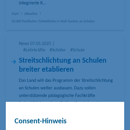
integrierte K...
Start
Aktuelles
20.000 Postfächer: Einheitliches E-Mail-System an Schulen
News
07.05.2025
|
#Lehrkräfte
#Schüler
#Schule
Streitschlichtung an Schulen
breiter etablieren
Das Land will das Programm der Streitschlichtung
an Schulen weiter ausbauen. Dazu sollen
unterstützende pädagogische Fachkräfte
fortgebildet werden, die ihre Kenntnisse dann
weitergeben können. Ziel ist es, im Schuljahr
2025/2026 ca. 100 Schülerinnen und Schüler in
Consent-Hinweis
Streitschlichtung auszubilden. „Ko...