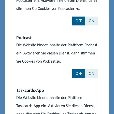
Podcaster ein. Aktivieren Sie diesen Dienst, dann
Bildungsministerium beim MV-
stimmen Sie Cookies von Podcaster zu.
Tag 2025 in Greifswald
OFF
ON
Das Ministerium für Bildung und
Kindertagesförderung präsentiert sich beim 15.
Mecklenburg-Vorpommern-Tag vom 20. bis 22. Juni
Podcast
2025 in der Universitäts- und Hansestadt Greifswald.
Die Website bindet Inhalte der Plattform Podcast
Am Samstag und Sonntag können sich
ein. Aktivieren Sie diesen Dienst, dann stimmen
Besucherinnen und Besucher in der Zeit von 11 bis
18 Uhr über die Aufgabengebiete des...
Sie Cookies von Podcast zu.
Start
Aktuelles
OFF
ON
Bildungsministerium beim MV-Tag 2025 in Greifswald
Taskcards-App
News
30.06.2025
|
Die Website bindet Inhalte der Plattform
#Eltern
#Lehrkräfte
#Schüler
Taskcards-App ein. Aktivieren Sie diesen Dienst,
Hitzefrei? – Welche Regelungen
dann stimmen Sie Cookies von Taskcards-App zu.