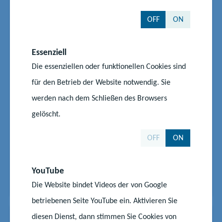
#Bildungspolitik
#Lehrkräfte
#Schüler
OFF
ON
#Schule
Empfehlungen zur Nutzung
digitaler Geräte an Schulen
Essenziell
Die essenziellen oder funktionellen Cookies sind
Muss mein Handy während der Schulzeit im
für den Betrieb der Website notwendig. Sie
Rucksack bleiben? Darf ich mein Tablet auf dem
Schulgelände nutzen? Ist es erlaubt, mit der
werden nach dem Schließen des Browsers
Smartwatch im Schulgebäude zu telefonieren? Um
gelöscht.
Antworten auf diese und weitere Fragen zu erhalten,
erarbeitet das Land derzeit Empfehlungen zur
OFF
ON
Nutzung digitaler Gerät...
Start
Aktuelles
YouTube
Empfehlungen zur Nutzung digitaler Geräte an Schulen
Die Website bindet Videos der von Google
betriebenen Seite YouTube ein. Aktivieren Sie
diesen Dienst, dann stimmen Sie Cookies von
News
26.05.2025
|