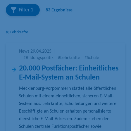
h
Filter
1
83 Ergebnisse
b
e
g
Lehrkräfte
r
i
f
News
29.04.2025
|
f
#Bildungspolitik
#Lehrkräfte
#Schule
20.000 Postfächer: Einheitliches
E-Mail-System an Schulen
Mecklenburg-Vorpommern stattet alle öffentlichen
Schulen mit einem einheitlichen, sicheren E-Mail-
System aus. Lehrkräfte, Schulleitungen und weitere
Beschäftigte an Schulen erhalten personalisierte
dienstliche E-Mail-Adressen. Zudem stehen den
Schulen zentrale Funktionspostfächer sowie