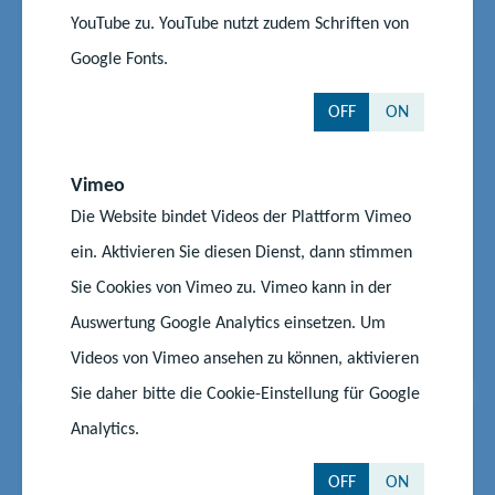
#Berufliche Orientierung
#Lehrkräfte
YouTube zu. YouTube nutzt zudem Schriften von
Digitale Schülerfirmen-
Google Fonts.
Beginner-Infoveranstaltung
OFF
ON
Die Landeskoordination Schülerfirmen M-V lädt zur
digitalen Schülerfirmen-Beginner-Infoveranstaltung
Vimeo
ein. Diese richtet sich an Lehrkräfte und
Die Website bindet Videos der Plattform Vimeo
Schulsozialarbeiterinnen und Schulsozialarbeiter, die
eine Schülerfirma an der eigenen Schule gründen
ein. Aktivieren Sie diesen Dienst, dann stimmen
oder begleiten möchten und findet am 25. Juni von 9
Sie Cookies von Vimeo zu. Vimeo kann in der
bis...
Auswertung Google Analytics einsetzen. Um
Start
Aktuelles
Digitale Schülerfirmen-Beginner-Infoveranstaltung
Videos von Vimeo ansehen zu können, aktivieren
Sie daher bitte die Cookie-Einstellung für Google
Analytics.
News
20.06.2025
|
#Lehrkräfte
#Schüler
#Wettbewerb
OFF
ON
Bundeszentrale für politische