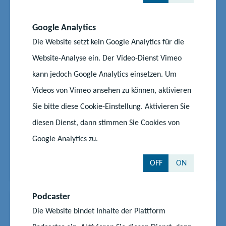
Bildung: Aufruf zum
Google Analytics
Schülerwettbewerb 2025
Die Website setzt kein Google Analytics für die
„Demokratie und Politik sind kompliziert und
Website-Analyse ein. Der Video-Dienst Vimeo
komplex. Oft ist es gar nicht so einfach, alles zu
kann jedoch Google Analytics einsetzen. Um
verstehen. Wir sollten uns trotzdem darüber
Gedanken machen. So können wir andere Menschen
Videos von Vimeo ansehen zu können, aktivieren
und ihre Perspektive auf das Leben besser
Sie bitte diese Cookie-Einstellung. Aktivieren Sie
verstehen.“ In Anlehnung an dieses Zitat aus dem
diesen Dienst, dann stimmen Sie Cookies von
bpb:magazin zum Thema...
Google Analytics zu.
Start
Aktuelles
Bundeszentrale für politische Bildung: Aufruf zum Schülerwettbewerb
OFF
ON
2025
Podcaster
News
20.06.2025
|
Die Website bindet Inhalte der Plattform
#Bildungspolitik
#Eltern
#Lehrkräfte
#Schule