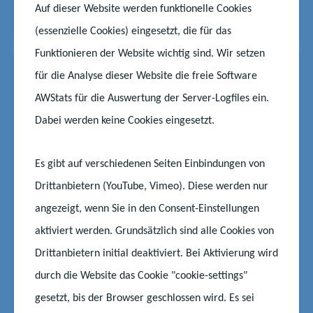
Auf dieser Website werden funktionelle Cookies
Start
Aktuelles
KI Schulpreis 2025: Innovative Konzepte gesucht
(essenzielle Cookies) eingesetzt, die für das
Funktionieren der Website wichtig sind. Wir setzen
News
07.05.2025
|
für die Analyse dieser Website die freie Software
#Lehrkräfte
#Schüler
#Schule
AWStats für die Auswertung der Server-Logfiles ein.
Streitschlichtung an Schulen
Dabei werden keine Cookies eingesetzt.
breiter etablieren
Das Land will das Programm der Streitschlichtung
Es gibt auf verschiedenen Seiten Einbindungen von
an Schulen weiter ausbauen. Dazu sollen
Drittanbietern (YouTube, Vimeo). Diese werden nur
unterstützende pädagogische Fachkräfte
angezeigt, wenn Sie in den Consent-Einstellungen
fortgebildet werden, die ihre Kenntnisse dann
aktiviert werden. Grundsätzlich sind alle Cookies von
weitergeben können. Ziel ist es, im Schuljahr
2025/2026 ca. 100 Schülerinnen und Schüler in
Drittanbietern initial deaktiviert. Bei Aktivierung wird
Streitschlichtung auszubilden. „Ko...
durch die Website das Cookie "cookie-settings"
Start
Aktuelles
Streitschlichtung an Schulen breiter etablieren
gesetzt, bis der Browser geschlossen wird. Es sei