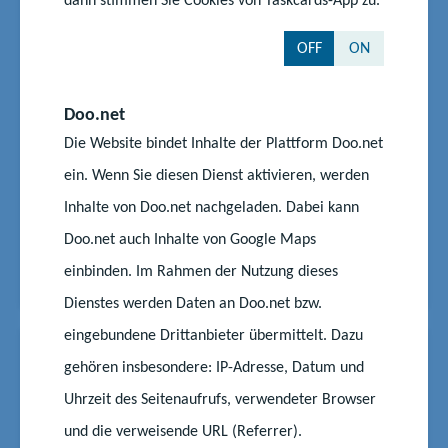
an den Schulen in MV gelten
OFF
ON
Mit dem Beginn des Sommers und steigenden
Temperaturen in dieser Woche stellt sich für viele
Eltern, Schülerinnen und Schüler erneut die Frage
Doo.net
nach sogenannten Hitzefrei-Regelungen an den
Die Website bindet Inhalte der Plattform Doo.net
Schulen. In Mecklenburg-Vorpommern liegt die
ein. Wenn Sie diesen Dienst aktivieren, werden
Entscheidung über Maßnahmen bei hohen
Inhalte von Doo.net nachgeladen. Dabei kann
Temperaturen im Ermessen der...
Doo.net auch Inhalte von Google Maps
Start
Aktuelles
einbinden. Im Rahmen der Nutzung dieses
Hitzefrei? – Welche Regelungen an den Schulen in MV gelten
Dienstes werden Daten an Doo.net bzw.
eingebundene Drittanbieter übermittelt. Dazu
News
02.07.2025
|
#BNE
#Lehrkräfte
gehören insbesondere: IP-Adresse, Datum und
BNE bei Engagement Global:
Uhrzeit des Seitenaufrufs, verwendeter Browser
Aktuelle Termine und
und die verweisende URL (Referrer).