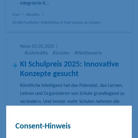
integrierte K...
Start
Aktuelles
20.000 Postfächer: Einheitliches E-Mail-System an Schulen
News
05.05.2025
|
#Lehrkräfte
#Schüler
#Wettbewerb
KI Schulpreis 2025: Innovative
Konzepte gesucht
Künstliche Intelligenz hat das Potenzial, das Lernen,
Lehren und Organisieren von Schule grundlegend zu
verändern. Und immer mehr Schulen nehmen die
Herausforderung an und entwickeln eigene
Konzepte, um KI sinnvoll im Schulalltag zu
Consent-Hinweis
integrieren. Der Schulpreis KI 2025 zeichnet Schulen
aus, die innov...