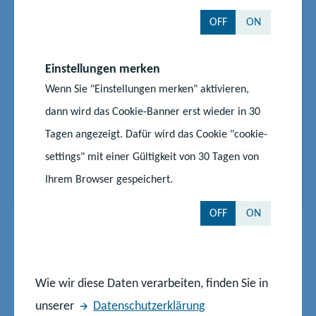
Bildungsmaterialien
OFF
ON
Engagement Global ist die zentrale Anlaufstelle in
Deutschland für entwicklungspolitisches
Engagement sowie die Informations- und
Einstellungen merken
Bildungsarbeit in diesem Bereich. In den
Wenn Sie "Einstellungen merken" aktivieren,
kommenden Monaten lädt Engagement Global zu
dann wird das Cookie-Banner erst wieder in 30
mehreren eineinhalbtägigen Präsenzfortbildungen
Tagen angezeigt. Dafür wird das Cookie "cookie-
und wirbt zudem für seine vielfältige...
settings" mit einer Gültigkeit von 30 Tagen von
Start
Aktuelles
Ihrem Browser gespeichert.
BNE bei Engagement Global: Aktuelle Termine und Bildungsmaterialien
OFF
ON
Seite 3 von 9
E
V
N
L
2
3
4
Wie wir diese Daten verarbeiten, finden Sie in
r
o
ä
e
s
r
c
t
unserer
Datenschutzerklärung